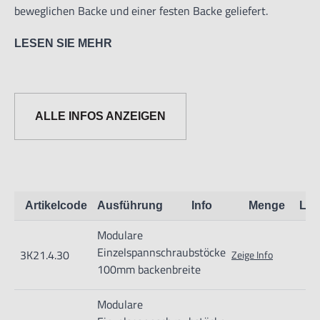
beweglichen Backe und einer festen Backe geliefert.
LESEN SIE MEHR
ALLE INFOS ANZEIGEN
Nur für technisch versierte und mit dem Produkt vertraute
Anwender sowie Handwerker geeignet.
Nur für den vorhergesehenen Verwendungszweck geeignet.
Artikelcode
Ausführung
Info
Menge
Lag
Unsachgemäße Verwendung kann zu Schäden und
Modulare
Verletzungen führen.
Einzelspannschraubstöcke
3K21.4.30
Zeige Info
Importeur/Hersteller:
100mm backenbreite
Hogetex/Kometex B.V., Gesinkkampstraat 1,7051 HR
Modulare
Varsseveld/ Netherlands, email: Info@hogetex.com