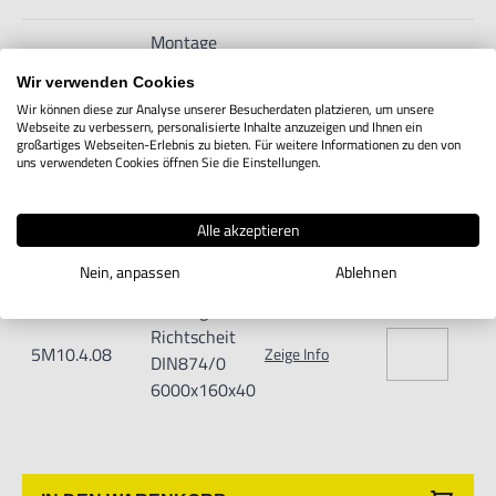
Montage
Richtscheit
5M10.4.06
Wir verwenden Cookies
Zeige Info
DIN874/0
Wir können diese zur Analyse unserer Besucherdaten platzieren, um unsere
4000x140x40
Webseite zu verbessern, personalisierte Inhalte anzuzeigen und Ihnen ein
großartiges Webseiten-Erlebnis zu bieten. Für weitere Informationen zu den von
uns verwendeten Cookies öffnen Sie die Einstellungen.
Montage
Richtscheit
5M10.4.07
Zeige Info
DIN874/0
Alle akzeptieren
5000x160x40
Nein, anpassen
Ablehnen
Montage
Richtscheit
5M10.4.08
Zeige Info
DIN874/0
6000x160x40