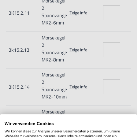
Morsekegel
2
3K15.2.11
Zeige Info
Spannzange
MK2-6mm
Morsekegel
2
3k15.2.13
Zeige Info
Spannzange
MK2-8mm
Morsekegel
2
3K15.2.14
Zeige Info
Spannzange
MK2-10mm
Morsekegel
2
3K15.2.15
Zeige Info
Wir verwenden Cookies
Spannzange
Wir können diese zur Analyse unserer Besucherdaten platzieren, um unsere
MK2-12mm
Webseite zu verbessern, personalisierte Inhalte anzuzeigen und Ihnen ein