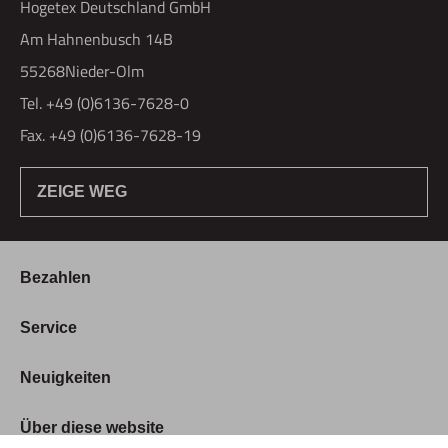
Hogetex Deutschland GmbH
Am Hahnenbusch 14B
55268Nieder-Olm
Tel. +49 (0)6136-7628-0
Fax. +49 (0)6136-7628-19
ZEIGE WEG
Bezahlen
Bestellung & Zahlung
Service
Widerrufsrecht
Über Hogetex
Neuigkeiten
Vertrag widerrufen
FAQ
Lieferzeiten
Messen
Über diese website
Kundenservice