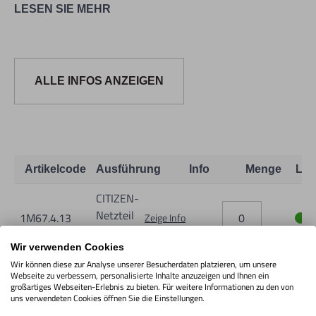
LESEN SIE MEHR
ALLE INFOS ANZEIGEN
Artikelcode
Ausführung
Info
Menge
Lag
CITIZEN-
Netzteil
1M67.4.13
Zeige Info
AC-001
Wir verwenden Cookies
Wir können diese zur Analyse unserer Besucherdaten platzieren, um unsere
Webseite zu verbessern, personalisierte Inhalte anzuzeigen und Ihnen ein
großartiges Webseiten-Erlebnis zu bieten. Für weitere Informationen zu den von
uns verwendeten Cookies öffnen Sie die Einstellungen.
IN DEN WARENKORB