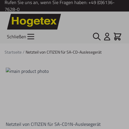
Rufen Sie uns an, wenn Sie Fragen haben:
+49 (0)6136-
7628-0
Zum Inhalt springen
Suche
Cart
Schließen
Startseite
/
Netzteil von CITIZEN für SA-CD-Auslesegerät
Netzteil von CITIZEN für SA-CD1N-Auslesegerät