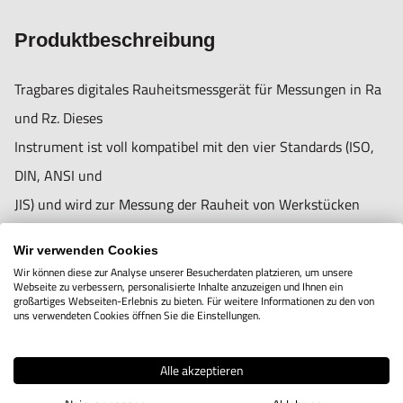
- Eingebaute Lithium-Batterie
Produktbeschreibung
- Schmal, klein und leicht, handlich im Einsatz
- Automatischer und manueller Ausschalter
Tragbares digitales Rauheitsmessgerät für Messungen in Ra
(nach 5 Minuten schaltet sich das Gerät
und Rz. Dieses
selbstätig aus)
Instrument ist voll kompatibel mit den vier Standards (ISO,
- LCD, 4-stellig, 10 mm hoch, mit blauer
DIN, ANSI und
Hintergrundbeleuchtung
JIS) und wird zur Messung der Rauheit von Werkstücken
- Messbereich:
während der
Ra: 0,05-10 um / 1.000-400.0 uimch,
Wir verwenden Cookies
Produktion verwendet. Außerdem kann dieses Rauheits-
Rz: 0,02-100 um / 0.780-4000 uinch
Wir können diese zur Analyse unserer Besucherdaten platzieren, um unsere
Webseite zu verbessern, personalisierte Inhalte anzuzeigen und Ihnen ein
Messgerät im
- Aulösung:
großartiges Webseiten-Erlebnis zu bieten. Für weitere Informationen zu den von
uns verwendeten Cookies öffnen Sie die Einstellungen.
Messraum eingesetzt werden.
0,001 um bei Messung <10 um
Sobald eine Messung durchgeführt wird, bewegt sich der
0,01 um bei Messung 10 um<Messung<100 um
Alle akzeptieren
Sensor durch einen
0,1 um bei Messung <100 um