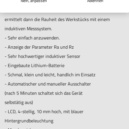
Nein, anpassen
Ablehnen
automatisierten Antrieb über die Oberläche des Werkstücks.
Sensor: Sensorradius 10 um, Diamant, Messkraft 16 mN,
Der Sensor
Winkelsensor 90°, Radius oder Sensorhalter 48 mm
ermittelt dann die Rauheit des Werkstücks mit einem
Maximaler Antriebsbereich 17,5 mm
induktiven Messsystem.
Cut-off-Länge: 0,25 mm/0,8 mm/2,5 mm
- Sehr einfach anzuwenden.
Beurteilung Länge 1~5 Cut-off
- Anzeige der Parameter Ra und Rz
Betriebstemperatur: 0~50°, Feuchtigkeit <80 %
- Sehr hochwertiger induktiver Sensor
Abmessungen 140x57x48 mm
- Eingebaute Lithium-Batterie
Gewicht: 420 Gramm
- Schmal, klein und leicht, handlich im Einsatz
- Automatischer und manueller Ausschalter
(nach 5 Minuten schaltet sich das Gerät
selbstätig aus)
- LCD, 4-stellig, 10 mm hoch, mit blauer
Hintergrundbeleuchtung