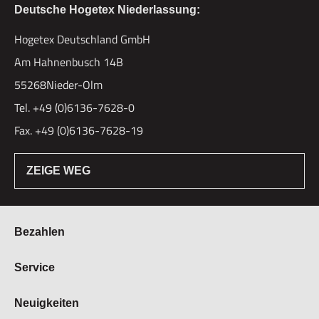
Deutsche Hogetex Niederlassung:
Hogetex Deutschland GmbH
Am Hahnenbusch 14B
55268Nieder-Olm
Tel. +49 (0)6136-7628-0
Fax. +49 (0)6136-7628-19
ZEIGE WEG
Bezahlen
Bestellung & Zahlung
Service
Widerrufsrecht
Über Hogetex
Neuigkeiten
Vertrag widerrufen