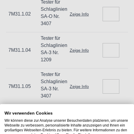
Tester für
Hogetex/Kometex B.V., Gesinkkampstraat 1,7051 HR
Schlaglinien
7M31.1.02
Zeige Info
Varsseveld/ Netherlands, email: Info@hogetex.com
SA-O Nr.
3407
Tester für
Schlaglinien
7M31.1.04
Zeige Info
SA-3 Nr.
1209
Tester für
Schlaglinien
7M31.1.05
Zeige Info
SA-3 Nr.
3407
Wir verwenden Cookies
Wir können diese zur Analyse unserer Besucherdaten platzieren, um unsere
Webseite zu verbessern, personalisierte Inhalte anzuzeigen und Ihnen ein
IN DEN WARENKORB
großartiges Webseiten-Erlebnis zu bieten. Für weitere Informationen zu den