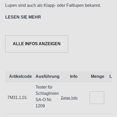
Lupen sind auch als Klapp- oder Faltlupen bekannt.
LESEN SIE MEHR
ALLE INFOS ANZEIGEN
Informationen zur Produktsicherheit:
Nur für technisch versierte und mit dem Produkt vertraute
Anwender sowie Handwerker geeignet.
Artikelcode
Ausführung
Info
Menge
Lag
Nur für den vorhergesehenen Verwendungszweck
Tester für
geeignet.
Schlaglinien
Unsachgemäße Verwendung kann zu Schäden und
7M31.1.01
Zeige Info
SA-O Nr.
Verletzungen führen.
1209
Importeur/Hersteller: