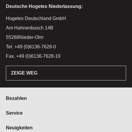
Deutsche Hogetex Niederlassung:
Hogetex Deutschland GmbH
Am Hahnenbusch 14B
55268Nieder-Olm
Tel. +49 (0)6136-7628-0
Fax. +49 (0)6136-7628-19
ZEIGE WEG
Bezahlen
Bestellung & Zahlung
Service
Widerrufsrecht
Über Hogetex
Neuigkeiten
Vertrag widerrufen