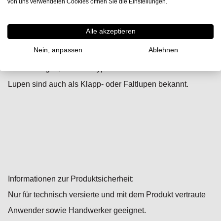
von uns verwendeten Cookies öffnen Sie die Einstellungen.
Produktbeschreibung
Alle akzeptieren
Nein, anpassen
Ablehnen
Diverse Lupen von Peak mit verschiedenen
Abmessungen, Gehäusetypen und Linsenzahlen. Diese
Lupen sind auch als Klapp- oder Faltlupen bekannt.
Informationen zur Produktsicherheit:
Nur für technisch versierte und mit dem Produkt vertraute
Anwender sowie Handwerker geeignet.