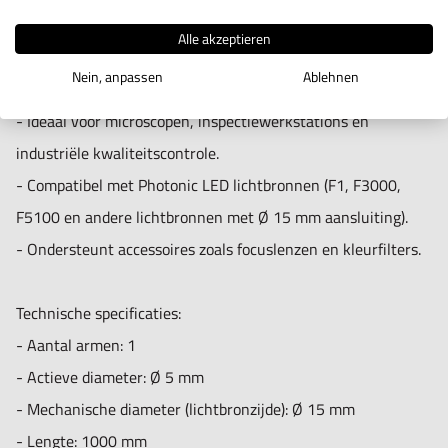
kwaliteitsanalyse
helderheid.
Alle akzeptieren
- Laboratoria in life sciences, biomedische technologie en
- Lichtgeleidend glas van topkwaliteit voor maximale
Nein, anpassen
Ablehnen
R&D
transmissie en minimale lichtverliezen.
- Verlichtingsopstellingen waar flexibiliteit en
- Ideaal voor microscopen, inspectiewerkstations en
nauwkeurigheid vereist zijn
industriële kwaliteitscontrole.
- Compatibel met Photonic LED lichtbronnen (F1, F3000,
Belangrijkste voordelen:
F5100 en andere lichtbronnen met Ø 15 mm aansluiting).
Volledig flexibele positionering zonder dat de lichtgeleider
- Ondersteunt accessoires zoals focuslenzen en kleurfilters.
verschuift.
Schaduwvrije, gerichte verlichting met hoge intensiteit.
Technische specificaties:
Geen warmteoverdracht naar het object.
- Aantal armen: 1
Veelzijdig inzetbaar in elke professionele werkruimte.
- Actieve diameter: Ø 5 mm
- Mechanische diameter (lichtbronzijde): Ø 15 mm
- Lengte: 1000 mm