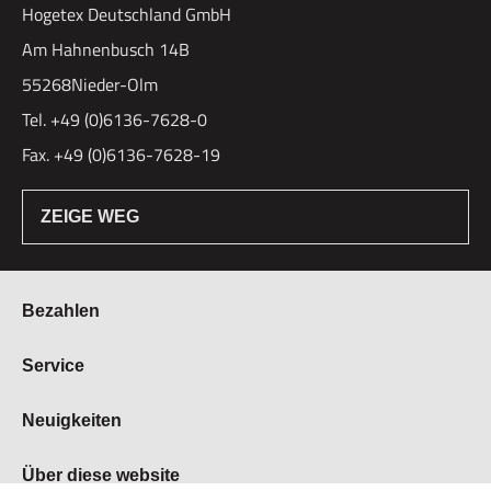
Hogetex Deutschland GmbH
Am Hahnenbusch 14B
55268Nieder-Olm
Tel. +49 (0)6136-7628-0
Fax. +49 (0)6136-7628-19
ZEIGE WEG
Bezahlen
Bestellung & Zahlung
Service
Widerrufsrecht
Über Hogetex
Neuigkeiten
Vertrag widerrufen
FAQ
Lieferzeiten
Messen
Über diese website
Kundenservice