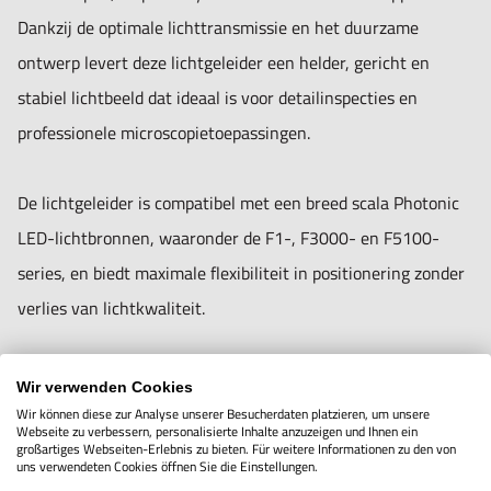
- Ondersteunt accessoires zoals focuslenzen en kleurfilters.
Dankzij de optimale lichttransmissie en het duurzame
ontwerp levert deze lichtgeleider een helder, gericht en
Technische specificaties:
stabiel lichtbeeld dat ideaal is voor detailinspecties en
- Aantal armen: 1
professionele microscopietoepassingen.
- Actieve diameter: Ø 5 mm
- Mechanische diameter (lichtbronzijde): Ø 15 mm
De lichtgeleider is compatibel met een breed scala Photonic
- Lengte: 1000 mm
LED-lichtbronnen, waaronder de F1-, F3000- en F5100-
- Optionele accessoires: focuslenzen, kleurfilters,
series, en biedt maximale flexibiliteit in positionering zonder
filterhouders
verlies van lichtkwaliteit.
Toepassingen:
Belangrijkste kenmerken:
Wir verwenden Cookies
- Microscopen in industrie, wetenschap en onderwijs
- 1-armige flexibele lichtgeleider – eenvoudig te
Wir können diese zur Analyse unserer Besucherdaten platzieren, um unsere
Webseite zu verbessern, personalisierte Inhalte anzuzeigen und Ihnen ein
- Precisie-inspectie van componenten en elektronica
positioneren zonder dat de vorm terugveert.
großartiges Webseiten-Erlebnis zu bieten. Für weitere Informationen zu den von
uns verwendeten Cookies öffnen Sie die Einstellungen.
- Oppervlaktecontrole, materiaalonderzoek en
- Actieve diameter van 5 mm voor hoge lichtopbrengst en