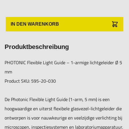
series, en biedt maximale flexibiliteit in positionering zonder
verlies van lichtkwaliteit.
IN DEN WARENKORB
Belangrijkste kenmerken:
- 1-armige flexibele lichtgeleider – eenvoudig te
Produktbeschreibung
positioneren zonder dat de vorm terugveert.
- Actieve diameter van 5 mm voor hoge lichtopbrengst en
PHOTONIC Flexible Light Guide – 1-armige lichtgeleider Ø 5
helderheid.
mm
- Lichtgeleidend glas van topkwaliteit voor maximale
Product SKU: 595-20-030
transmissie en minimale lichtverliezen.
- Ideaal voor microscopen, inspectiewerkstations en
De Photonic Flexible Light Guide (1-arm, 5 mm) is een
industriële kwaliteitscontrole.
hoogwaardige en uiterst flexibele glasvezel-lichtgeleider die
- Compatibel met Photonic LED lichtbronnen (F1, F3000,
ontworpen is voor nauwkeurige en veelzijdige verlichting bij
F5100 en andere lichtbronnen met Ø 15 mm aansluiting).
microscopen, inspectiesystemen en laboratoriumapparatuur.