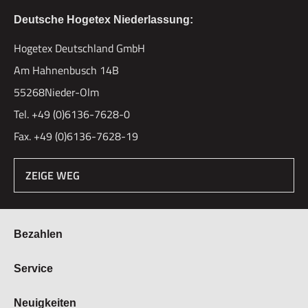
Deutsche Hogetex Niederlassung:
Hogetex Deutschland GmbH
Am Hahnenbusch 14B
55268Nieder-Olm
Tel. +49 (0)6136-7628-0
Fax. +49 (0)6136-7628-19
ZEIGE WEG
Bezahlen
Bestellung & Zahlung
Service
Widerrufsrecht
Über Hogetex
Neuigkeiten
Vertrag widerrufen