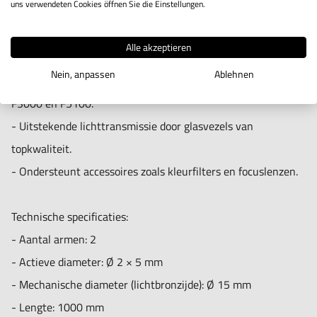
uns verwendeten Cookies öffnen Sie die Einstellungen.
oppervlakken
- Actieve diameter Ø 2 × 5 mm – hoge lichtintensiteit met
- Elektronica, R&D, kwaliteitscontrole en medische
breed toepassingsgebied.
Alle akzeptieren
technologie
- Zeer flexibele constructie die zijn positie stabiel vasthoudt.
Nein, anpassen
Ablehnen
- Werkplekken waar flexibiliteit én hoge lichtintensiteit
- Compatibel met Photonic LED-lichtbronnen zoals de F1,
noodzakelijk zijn
F3000 en F5100.
- Uitstekende lichttransmissie door glasvezels van
Belangrijkste voordelen
topkwaliteit.
Flexibele 2-puntsverlichting voor perfect gecontroleerde
- Ondersteunt accessoires zoals kleurfilters en focuslenzen.
lichtval.
Schaduwvrije en heldere verlichting, zelfs op moeilijk
Technische specificaties:
bereikbare plekken.
- Aantal armen: 2
Geen warmteoverdracht dankzij glasvezeltechnologie.
- Actieve diameter: Ø 2 × 5 mm
Betrouwbare, robuuste en professionele oplossing voor
- Mechanische diameter (lichtbronzijde): Ø 15 mm
dagelijks gebruik.
- Lengte: 1000 mm