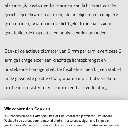
- Ondersteunt accessoires zoals kleurfilters en focuslenzen.
afzonderlijk positioneerbare armen kan licht exact worden
gericht op delicate structuren, kleine objecten of complexe
Technische specificaties:
geometrieën, waardoor deze lichtgeleider ideaal is voor
- Aantal armen: 2
gedetailleerde inspectie- en analysewerkzaamheden.
- Actieve diameter: Ø 2 × 5 mm
- Mechanische diameter (lichtbronzijde): Ø 15 mm
Dankzij de actieve diameter van 5 mm per arm levert deze 2-
- Lengte: 1000 mm
armige lichtgeleider een krachtige lichtopbrengst en
- Accessoiremogelijkheden: focuslenzen, kleurfilters,
uitstekende homogeniteit. De flexibele armen blijven stabiel
filterhouders
in de gewenste positie staan, waardoor je altijd verzekerd
bent van consistente en reproduceerbare verlichting.
Toepassingen:
- Precisie-inspectie in industrie en laboratoria
Belangrijkste kenmerken:
Wir verwenden Cookies
- Microscopie met behoefte aan richtbaar licht
- Twee flexibele armen – onafhankelijk van elkaar te
Wir können diese zur Analyse unserer Besucherdaten platzieren, um unsere
Webseite zu verbessern, personalisierte Inhalte anzuzeigen und Ihnen ein
- Analyse van structuren, componenten en complexe
positioneren voor maximale precisie.
großartiges Webseiten-Erlebnis zu bieten. Für weitere Informationen zu den von