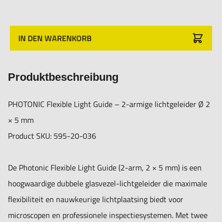
in de gewenste positie staan, waardoor je altijd verzekerd
bent van consistente en reproduceerbare verlichting.
IN DEN WARENKORB
Belangrijkste kenmerken:
- Twee flexibele armen – onafhankelijk van elkaar te
Produktbeschreibung
positioneren voor maximale precisie.
- Actieve diameter Ø 2 × 5 mm – hoge lichtintensiteit met
PHOTONIC Flexible Light Guide – 2-armige lichtgeleider Ø 2
breed toepassingsgebied.
× 5 mm
- Zeer flexibele constructie die zijn positie stabiel
Product SKU: 595-20-036
vasthoudt.
- Compatibel met Photonic LED-lichtbronnen zoals de F1,
De Photonic Flexible Light Guide (2-arm, 2 × 5 mm) is een
F3000 en F5100.
hoogwaardige dubbele glasvezel-lichtgeleider die maximale
- Uitstekende lichttransmissie door glasvezels van
flexibiliteit en nauwkeurige lichtplaatsing biedt voor
topkwaliteit.
microscopen en professionele inspectiesystemen. Met twee