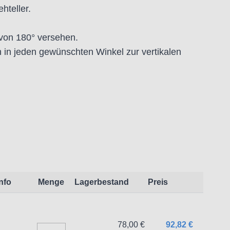
hteller.
 von 180° versehen.
in jeden gewünschten Winkel zur vertikalen
lität von 30 Mikron präzisions- geschliffen und
:
Info
Menge
Lagerbestand
Preis
t dem Produkt vertraute Anwender sowie
endungszweck geeignet.
78,00 €
92,82 €