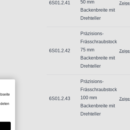
50 mm
6S01.2.41
Zeige
Unsachgemäße Verwendung kann zu
Backenbreite mit
Importeur/Hersteller:
Drehteller
Hogetex/Kometex B.V., Gesinkkamps
email: Info@hogetex.com
Präzisions-
Frässchraubstock
75 mm
6S01.2.42
Zeige
Backenbreite mit
Drehteller
Präzisions-
Frässchraubstock
bseite
100 mm
6S01.2.43
Zeige
ndeten
Backenbreite mit
Drehteller