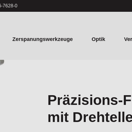
6-7628-0
Zerspanungswerkzeuge
Optik
Ve
Präzisions-
mit Drehtell