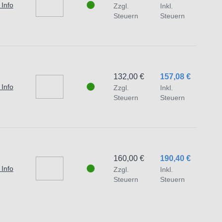
 Info
Zzgl.
Inkl.
 Schäden und Verletzungen führen.
Steuern
Steuern
traat 1,7051 HR Varsseveld/ Netherlands,
132,00 €
157,08 €
 Info
Zzgl.
Inkl.
Steuern
Steuern
160,00 €
190,40 €
 Info
Zzgl.
Inkl.
Steuern
Steuern