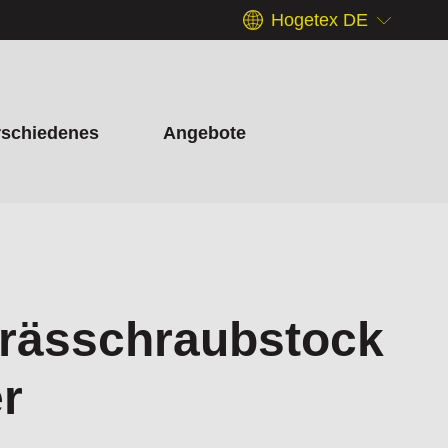
Hogetex DE
rschiedenes
Angebote
Frässchraubstock
er