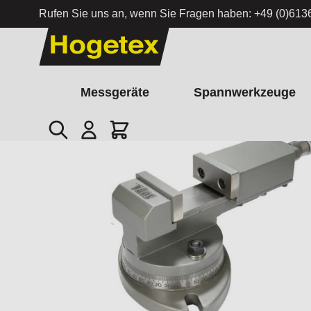
Rufen Sie uns an, wenn Sie Fragen haben:
+49 (0)613
Zum Inhalt springen
Messgeräte
Spannwerkzeuge
Suche
Cart
Startseite
/
Präzisions-Frässchraubstock mit Drehteller