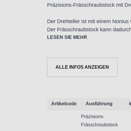
Präzisions-Frässchraubstock mit Dre
Der Drehteller ist mit einem Nonius
Der Frässchraubstock kann dadurch 
Achse gestellt werden.
LESEN SIE MEHR
Die Backen wurden mit einer Paralle
auf HRC 55 +/-3 gehärtet.
ALLE INFOS ANZEIGEN
Informationen zur Produktsicherheit
Artikelcode
Ausführung
Nur für technisch versierte und mi
Präzisions-
Handwerker geeignet.
Frässchraubstock
Nur für den vorhergesehenen Verw