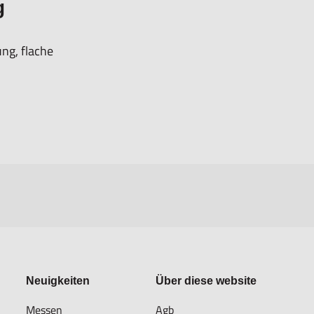
g
ung, flache
Neuigkeiten
Über diese website
Messen
Agb