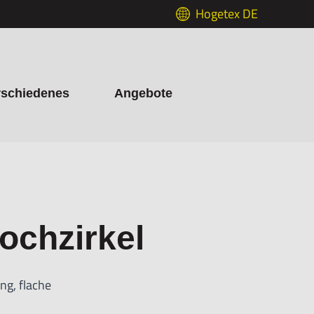
Hogetex DE
rschiedenes
Angebote
ochzirkel
ng, flache