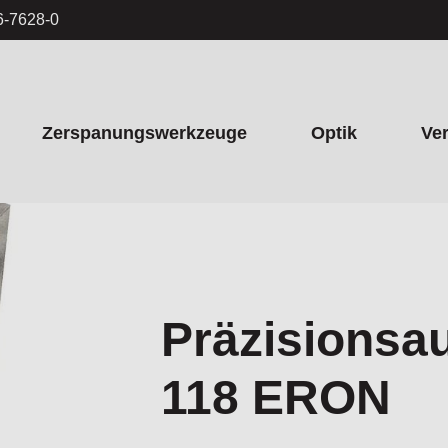
6-7628-0
Zerspanungswerkzeuge
Optik
Ve
Präzisionsa
118 ERON