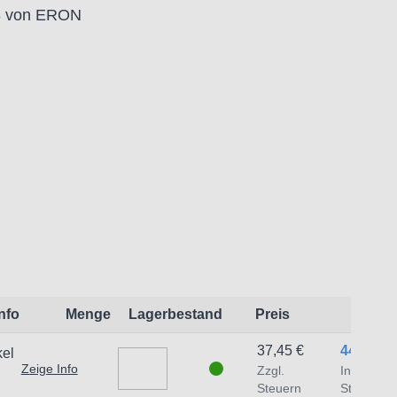
18 von ERON
:
t dem Produkt vertraute Anwender sowie
endungszweck geeignet.
 Schäden und Verletzungen führen.
traat 1,7051 HR Varsseveld/ Netherlands,
Info
Menge
Lagerbestand
Preis
37,45 €
44,57 €
kel
Zeige Info
Zzgl.
Inkl.
Steuern
Steuern