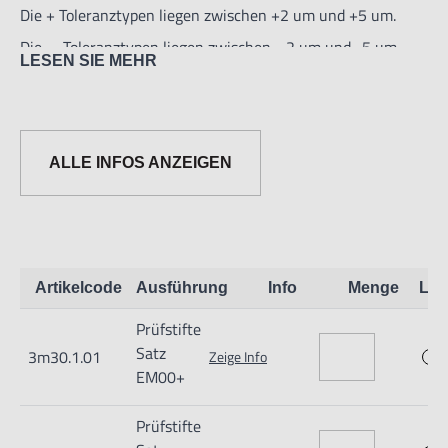
Die + Toleranztypen liegen zwischen +2 um und +5 um.
Die —Toleranztypen liegen zwischen - 2 um und -5 um.
LESEN SIE MEHR
Marke: EISEN
Typ: EM
ALLE INFOS ANZEIGEN
Artikelcode
Ausführung
Info
Menge
Lag
Prüfstifte
Satz
3m30.1.01
Zeige Info
Informationen zur Produktsicherheit:
EM00+
Nur für technisch versierte und mit dem Produkt vertraute
Prüfstifte
Anwender sowie Handwerker geeignet.