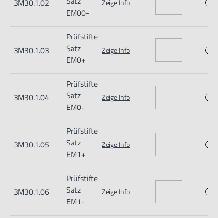
Satz
3M30.1.02
Zeige Info
Nur für den vorhergesehenen Verwendungszweck geeignet.
EM00-
Unsachgemäße Verwendung kann zu Schäden und
Prüfstifte
Verletzungen führen.
Satz
3M30.1.03
Zeige Info
Importeur/Hersteller:
EM0+
Hogetex/Kometex B.V., Gesinkkampstraat 1,7051 HR
Prüfstifte
Varsseveld/ Netherlands, email: Info@hogetex.com
Satz
3M30.1.04
Zeige Info
EM0-
Prüfstifte
Satz
3M30.1.05
Zeige Info
EM1+
Prüfstifte
Satz
3M30.1.06
Zeige Info
EM1-