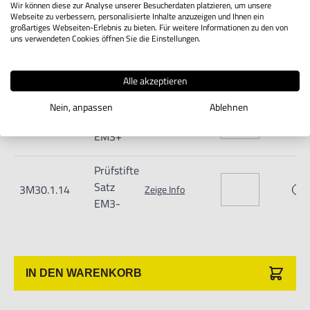
EM2C+
Wir können diese zur Analyse unserer Besucherdaten platzieren, um unsere
Webseite zu verbessern, personalisierte Inhalte anzuzeigen und Ihnen ein
großartiges Webseiten-Erlebnis zu bieten. Für weitere Informationen zu den von
Prüfstifte
uns verwendeten Cookies öffnen Sie die Einstellungen.
Satz
3M30.1.12
Zeige Info
EM2C-
Alle akzeptieren
Prüfstifte
Nein, anpassen
Ablehnen
Satz
3M30.1.13
Zeige Info
EM3+
Prüfstifte
Satz
3M30.1.14
Zeige Info
EM3-
IN DEN WARENKORB