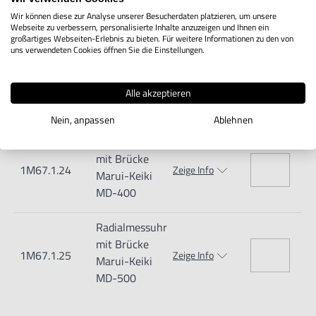
Marui-Keiki
Wir können diese zur Analyse unserer Besucherdaten platzieren, um unsere
MD-200
Webseite zu verbessern, personalisierte Inhalte anzuzeigen und Ihnen ein
großartiges Webseiten-Erlebnis zu bieten. Für weitere Informationen zu den von
uns verwendeten Cookies öffnen Sie die Einstellungen.
Radialmessuhr
mit Brücke
1M67.1.23
Zeige Info
Marui-Keiki
Alle akzeptieren
MD-300
Nein, anpassen
Ablehnen
Radialmessuhr
mit Brücke
1M67.1.24
Zeige Info
Marui-Keiki
MD-400
Radialmessuhr
mit Brücke
1M67.1.25
Zeige Info
Marui-Keiki
MD-500