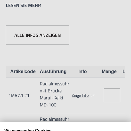
LESEN SIE MEHR
Ablesung: 0,01
Genauigkeit: ±0,03mm
ALLE INFOS ANZEIGEN
Artikelcode
Ausführung
Info
Menge
Lag
Radialmessuhr
mit Brücke
1M67.1.21
Zeige Info
Marui-Keiki
MD-100
Radialmessuhr
mit Brücke
1M67.1.22
Zeige Info
Wir verwenden Cookies