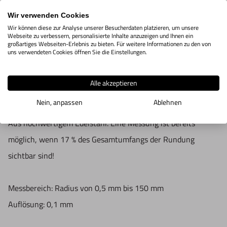
IN DEN WARENKORB
Wir verwenden Cookies
Wir können diese zur Analyse unserer Besucherdaten platzieren, um unsere
Webseite zu verbessern, personalisierte Inhalte anzuzeigen und Ihnen ein
großartiges Webseiten-Erlebnis zu bieten. Für weitere Informationen zu den von
Produktbeschreibung
uns verwendeten Cookies öffnen Sie die Einstellungen.
Analoge Schieblehre zum einfachen Ablesen eines Radius!
Alle akzeptieren
An der Schieblehre kann ein Radius bis 150 mm abgelesen
Nein, anpassen
Ablehnen
werden.
Aus hochwertigem Edelstahl. Eine Messung ist bereits
möglich, wenn 17 % des Gesamtumfangs der Rundung
sichtbar sind!
Messbereich: Radius von 0,5 mm bis 150 mm
Auflösung: 0,1 mm