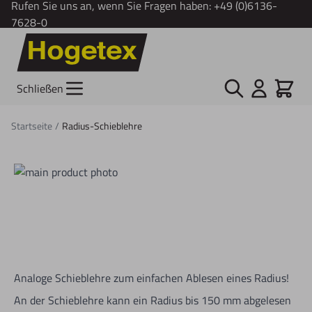
Rufen Sie uns an, wenn Sie Fragen haben:
+49 (0)6136-
7628-0
Zum Inhalt springen
Suche
Cart
Schließen
Startseite
/
Radius-Schieblehre
Analoge Schieblehre zum einfachen Ablesen eines Radius!
An der Schieblehre kann ein Radius bis 150 mm abgelesen