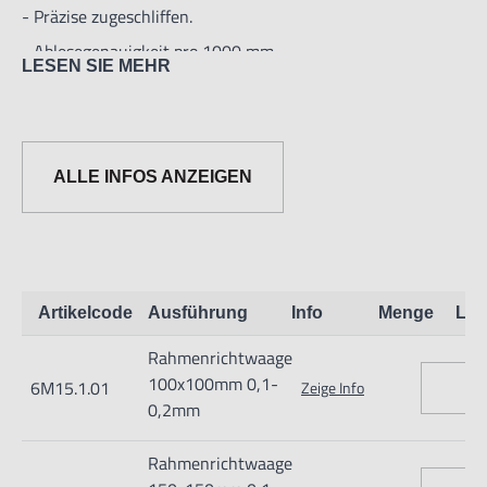
- Präzise zugeschliffen.
- Ablesegenauigkeit pro 1000 mm.
LESEN SIE MEHR
ALLE INFOS ANZEIGEN
Artikelcode
Ausführung
Info
Menge
Lag
Rahmenrichtwaage
100x100mm 0,1-
6M15.1.01
Zeige Info
0,2mm
Rahmenrichtwaage