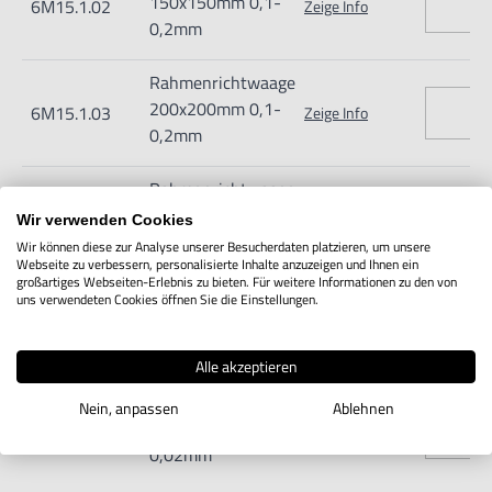
150x150mm 0,1-
6M15.1.02
Zeige Info
0,2mm
Rahmenrichtwaage
200x200mm 0,1-
6M15.1.03
Zeige Info
0,2mm
Rahmenrichtwaage
150x150mm
6M15.2.02
Zeige Info
Wir verwenden Cookies
0,02mm
Wir können diese zur Analyse unserer Besucherdaten platzieren, um unsere
Webseite zu verbessern, personalisierte Inhalte anzuzeigen und Ihnen ein
großartiges Webseiten-Erlebnis zu bieten. Für weitere Informationen zu den von
Rahmenrichtwaage
uns verwendeten Cookies öffnen Sie die Einstellungen.
200x200mm
6M15.2.03
Zeige Info
0,02mm
Alle akzeptieren
Rahmenrichtwaage
Nein, anpassen
Ablehnen
250x250mm
6M15.2.04
Zeige Info
0,02mm