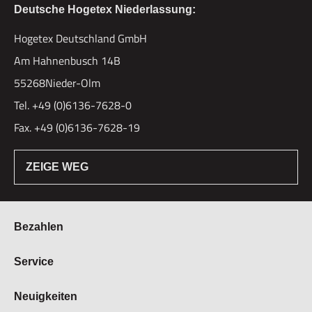
Deutsche Hogetex Niederlassung:
Hogetex Deutschland GmbH
Am Hahnenbusch 14B
55268Nieder-Olm
Tel. +49 (0)6136-7628-0
Fax. +49 (0)6136-7628-19
ZEIGE WEG
Bezahlen
Bestellung & Zahlung
Service
Widerrufsrecht
Über Hogetex
Neuigkeiten
Vertrag widerrufen