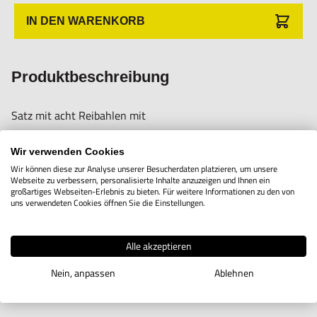
Verletzungen führen.
IN DEN WARENKORB
Importeur/Hersteller:
Hogetex/Kometex B.V., Gesinkkampstraat 1,7051 HR
Produktbeschreibung
Varsseveld/ Netherlands, email: Info@hogetex.com
Satz mit acht Reibahlen mit
Toleranz H7.
Wir verwenden Cookies
Wir können diese zur Analyse unserer Besucherdaten platzieren, um unsere
Webseite zu verbessern, personalisierte Inhalte anzuzeigen und Ihnen ein
Inhalt:
großartiges Webseiten-Erlebnis zu bieten. Für weitere Informationen zu den von
uns verwendeten Cookies öffnen Sie die Einstellungen.
Je 1 Reibahle von
Ø 2, 3, 4, 5, 6, 8, 10 und 12 mm
Alle akzeptieren
Nein, anpassen
Ablehnen