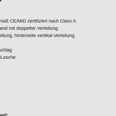
ß CE/MID zertifiziert nach Class II.
nd mit doppelter Verteilung.
ilung, hinterseite vertikal-Verteilung.
schlag
elLasche
eit: