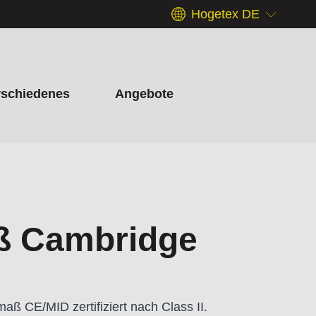
Hogetex DE
rschiedenes
Angebote
ß Cambridge
ß CE/MID zertifiziert nach Class II.