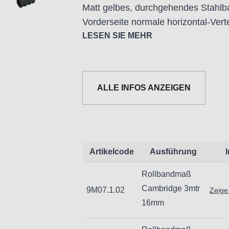
Matt gelbes, durchgehendes Stahlba
Vorderseite normale horizontal-Vertei
LESEN SIE MEHR
- Beim Einziehen gedämpfter Rücks
- Besonders feste, versteifte Doppe
- Gürtelclip
ALLE INFOS ANZEIGEN
Artikelcode
Ausführung
Rollbandmaß
Informationen zur Produktsicherh
Cambridge 3mtr
9M07.1.02
Zeige
Nur für technisch versierte und mi
16mm
Handwerker geeignet.
Nur für den vorhergesehenen Verw