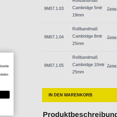
Rollbandmaß
Unsachgemäße Verwendung kann zu
Cambridge 5mtr
9M07.1.03
Zeige
19mm
Rollbandmaß
Cambridge 8mtr
9M07.1.04
Zeige
25mm
Rollbandmaß
Cambridge 10mtr
9M07.1.05
Zeige
bseite
25mm
ndeten
IN DEN WARENKORB
Produktbeschreibun