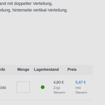
nd mit doppelter Verteilung.
lung, hinterseite vertikal-Verteilung.
chlag
lLasche
Info
Menge
Lagerbestand
Preis
eit:
4,60 €
5,47 €
 Info
Zzgl.
Inkl.
t dem Produkt vertraute Anwender sowie
Steuern
Steuern
endungszweck geeignet.