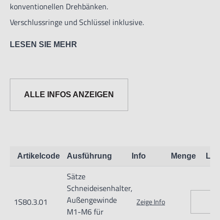
konventionellen Drehbänken.
Verschlussringe und Schlüssel inklusive.
LESEN SIE MEHR
Inhalt Gr. 1
1 Halter Gr.1 16x5 M1–M2,6
1 Halter Gr.1 20x7/5 M3–M6
ALLE INFOS ANZEIGEN
für Schneideisen DIN 223 16x5, 20x5
20x7, 1 Aufsteckdorn MK-2
Inhalt Gr. 2
Artikelcode
Ausführung
Info
Menge
Lag
1 Halter Gr.2 38x14/10 M12–M14
Sätze
für Schneideisen DIN 223 20x5, 20x7,25
Schneideisenhalter,
25x9, 30x11, 38x10, 38x14
Außengewinde
1S80.3.01
Zeige Info
Reduzierhülsen für Schneideisen 20x7,
M1-M6 für