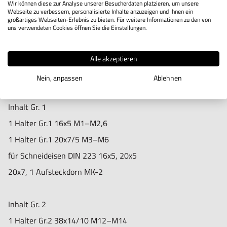
Wir können diese zur Analyse unserer Besucherdaten platzieren, um unsere
Webseite zu verbessern, personalisierte Inhalte anzuzeigen und Ihnen ein
Produktbeschreibung
großartiges Webseiten-Erlebnis zu bieten. Für weitere Informationen zu den von
uns verwendeten Cookies öffnen Sie die Einstellungen.
Koffer mit Schneideisenhaltern zur Verwendung mit
konventionellen Drehbänken.
Alle akzeptieren
Verschlussringe und Schlüssel inklusive.
Nein, anpassen
Ablehnen
Inhalt Gr. 1
1 Halter Gr.1 16x5 M1–M2,6
1 Halter Gr.1 20x7/5 M3–M6
für Schneideisen DIN 223 16x5, 20x5
20x7, 1 Aufsteckdorn MK-2
Inhalt Gr. 2
1 Halter Gr.2 38x14/10 M12–M14