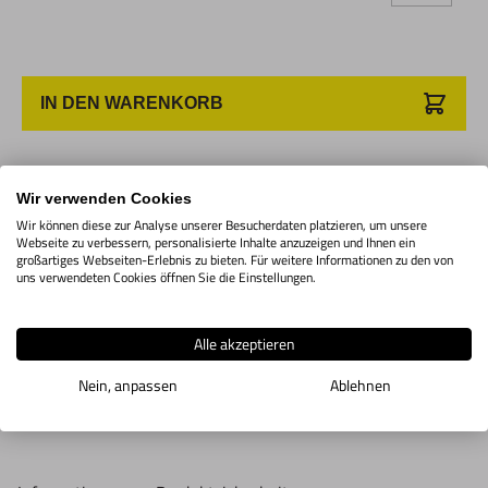
IN DEN WARENKORB
Produktbeschreibung
Wir verwenden Cookies
Wir können diese zur Analyse unserer Besucherdaten platzieren, um unsere
Webseite zu verbessern, personalisierte Inhalte anzuzeigen und Ihnen ein
Schneideeisen-Set Typ 10 oder 20
großartiges Webseiten-Erlebnis zu bieten. Für weitere Informationen zu den von
uns verwendeten Cookies öffnen Sie die Einstellungen.
Alle akzeptieren
Nein, anpassen
Ablehnen