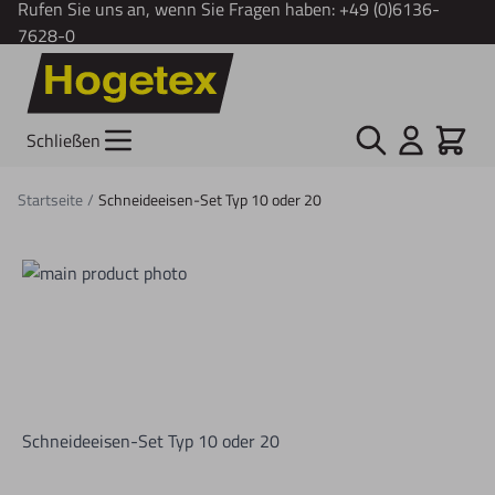
Rufen Sie uns an, wenn Sie Fragen haben:
+49 (0)6136-
7628-0
Zum Inhalt springen
Suche
Cart
Schließen
Startseite
/
Schneideeisen-Set Typ 10 oder 20
Schneideeisen-Set Typ 10 oder 20