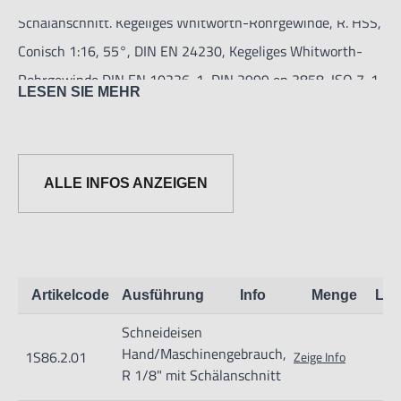
Schälanschnitt. Kegeliges Whitworth-Rohrgewinde, R. HSS,
Conisch 1:16, 55°, DIN EN 24230, Kegeliges Whitworth-
Rohrgewinde DIN EN 10226-1, DIN 2999 en 3858, ISO 7-1,
LESEN SIE MEHR
n = Anzahl Aussparungen.
ALLE INFOS ANZEIGEN
Runde Hochleistungs-Gewindeschneideisen hergestellt in
Deutschland. Topqualität.
Artikelcode
Ausführung
Info
Menge
Lag
Schneideisen
Hand/Maschinengebrauch,
1S86.2.01
Zeige Info
R 1/8" mit Schälanschnitt