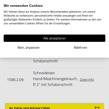
R 1" mit Schälanschnitt
Wir verwenden Cookies
Wir können diese zur Analyse unserer Besucherdaten platzieren, um unsere
Schneideisen
Webseite zu verbessern, personalisierte Inhalte anzuzeigen und Ihnen ein
Hand/Maschinengebrauch,
großartiges Webseiten-Erlebnis zu bieten. Für weitere Informationen zu den von
1S86.2.07
uns verwendeten Cookies öffnen Sie die Einstellungen.
Zeige Info
R 1 1/4" mit
Schälanschnitt
Alle akzeptieren
Schneideisen
Nein, anpassen
Ablehnen
Hand/Maschinengebrauch,
1S86.2.08
Zeige Info
R 1 1/2" mit
Schälanschnitt
Schneideisen
Hand/Maschinengebrauch,
1S86.2.09
Zeige Info
R 2" mit Schälanschnitt
IN DEN WARENKORB