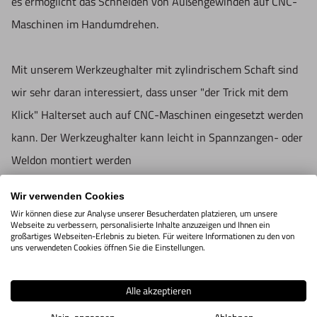
es ermöglicht das Schneiden von Außengewinden auf CNC-
1 Werkzeughalter mit Aufsteckdorn zylindrisch Ø 16 mm
Maschinen im Handumdrehen.
1 Schneideisenhalter 20x7/5 für M3 - M6, UNC No.5x40 -
1/4 "x20, mit den Abmessungen d: 20 und h: 7
Mit unserem Werkzeughalter mit zylindrischem Schaft sind
1 Schneideisenhalter 25x9 für M7 - M9, UNC 5/16 "x18,
wir sehr daran interessiert, dass unser "der Trick mit dem
mit den Abmessungen d: 25 und h: 9
Klick" Halterset auch auf CNC-Maschinen eingesetzt werden
1 Schneideisenhalter 30x11 für M10 - M11, UNC 3/8 "x16
kann. Der Werkzeughalter kann leicht in Spannzangen- oder
- 7/16 "x14, mit den Abmessungen d: 30 und h: 11
Weldon montiert werden
1 Schneideisenhalter 38x14/10 für M12 - M14, UNC 1/2
Das Set ist mit beiden Werkzeughaltern kompatibel, was
"x13 - 9/16 "x12, mit den Abmessungen d: 38 und h: 14
Wir verwenden Cookies
eine äußerst vielseitige Verwendung ermöglicht. Der Bereich
Wir können diese zur Analyse unserer Besucherdaten platzieren, um unsere
Webseite zu verbessern, personalisierte Inhalte anzuzeigen und Ihnen ein
der Außengewinde reicht von M3 bis M14 oder UNC Nr. 1/2
großartiges Webseiten-Erlebnis zu bieten. Für weitere Informationen zu den von
uns verwendeten Cookies öffnen Sie die Einstellungen.
"x13 - 9/16 "x12.
Alle akzeptieren
Set mit einem Halter mit Aufsteckdorn zylindrisch Ø 16 mm,
Informationen zur Produktsicherheit: