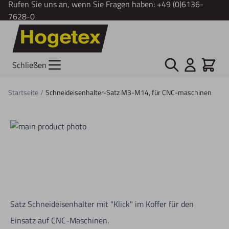
Rufen Sie uns an, wenn Sie Fragen haben:
+49 (0)6136-
7628-0
Zum Inhalt springen
Suche
Cart
Schließen
Startseite
/
Schneideisenhalter-Satz M3-M14, für CNC-maschinen
Satz Schneideisenhalter mit "Klick" im Koffer für den
Einsatz auf CNC-Maschinen.