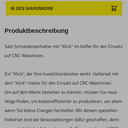
Spannzangen- oder Weldon montiert werden
IN DEN WARENKORB
Das Set ist mit beiden Werkzeughaltern kompatibel, was
eine äußerst vielseitige Verwendung ermöglicht. Der
Produktbeschreibung
Bereich der Außengewinde reicht von M3 bis M14 oder
UNC Nr. 1/2 "x13 - 9/16 "x12.
Satz Schneideisenhalter mit "Klick" im Koffer für den Einsatz
auf CNC-Maschinen.
Set mit einem Halter mit Aufsteckdorn zylindrisch Ø 16
mm, geeignet für Schneideisen von M3 bis M14, mit
Ein "Klick", der Ihre Investitionskosten senkt. Halterset mit
Schneideisenhaltern 20x7,5, 25x9, 30x11, 38x14/10
dem "Klick"-Halter für den Einsatz auf CNC-Maschinen.
Um auf dem Markt bestehen zu können, müssen Sie neue
Schneidbare Gewindelänge: 50mm
Wege finden, um kosteneffizienter zu produzieren, vor allem
wenn Sie kleine Chargen herstellen. Mit diesem speziellen
Inhalt
Halterset sind die Voraussetzungen dafür geschaffen, denn