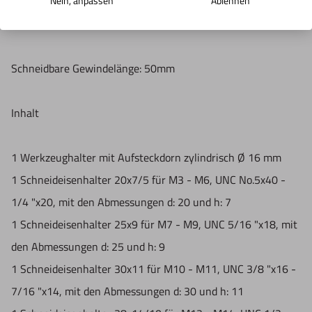
Nein, anpassen
Ablehnen
geeignet für Schneideisen von M3 bis M14, mit
Nur für technisch versierte und mit dem Produkt vertraute
Schneideisenhaltern 20x7,5, 25x9, 30x11, 38x14/10
Anwender sowie Handwerker geeignet.
Nur für den vorhergesehenen Verwendungszweck geeignet.
Schneidbare Gewindelänge: 50mm
Unsachgemäße Verwendung kann zu Schäden und
Verletzungen führen.
Inhalt
Importeur/Hersteller:
Hogetex/Kometex B.V., Gesinkkampstraat 1,7051 HR
1 Werkzeughalter mit Aufsteckdorn zylindrisch Ø 16 mm
Varsseveld/ Netherlands, email: Info@hogetex.com
1 Schneideisenhalter 20x7/5 für M3 - M6, UNC No.5x40 -
1/4 "x20, mit den Abmessungen d: 20 und h: 7
1 Schneideisenhalter 25x9 für M7 - M9, UNC 5/16 "x18, mit
den Abmessungen d: 25 und h: 9
1 Schneideisenhalter 30x11 für M10 - M11, UNC 3/8 "x16 -
7/16 "x14, mit den Abmessungen d: 30 und h: 11