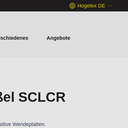
Hogetex DE
rschiedenes
Angebote
ßel SCLCR
itive Wendeplatten.