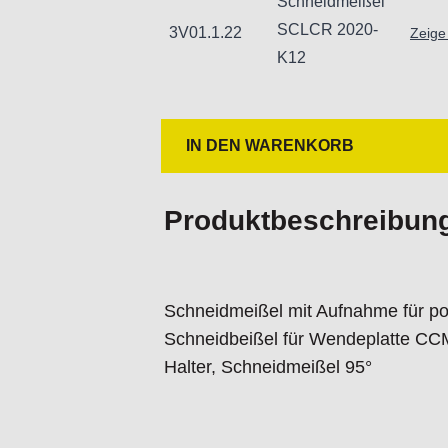
Schneidmeißel
SCLCR 2020-
3V01.1.22
Zeige
K12
IN DEN WARENKORB
Produktbeschreibun
Schneidmeißel mit Aufnahme für po
Schneidbeißel für Wendeplatte C
Halter, Schneidmeißel 95°