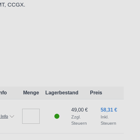
MT, CCGX.
:
t dem Produkt vertraute Anwender sowie
endungszweck geeignet.
Info
Menge
Lagerbestand
Preis
 Schäden und Verletzungen führen.
49,00 €
58,31 €
 Info
Zzgl.
Inkl.
traat 1,7051 HR Varsseveld/ Netherlands,
Steuern
Steuern