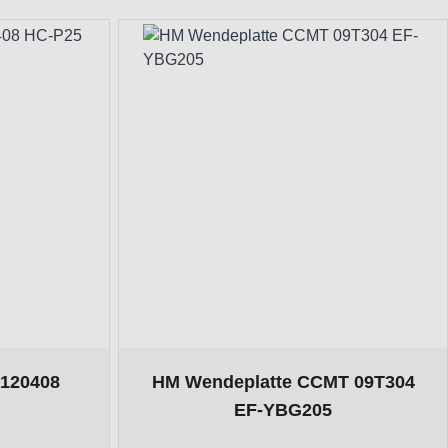
l navigation using the skip links.
options chosen on the product page
The price depends on the options chosen 
120408
HM Wendeplatte CCMT 09T304
EF-YBG205