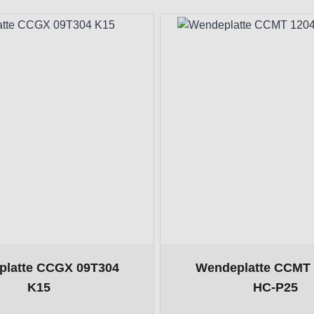
 the tab key. You can skip the carousel or go straight to carouse
age
depends on the options chosen on the product page
The price depends on the 
latte CCGX 09T304
Wendeplatte CCMT 
K15
HC-P25