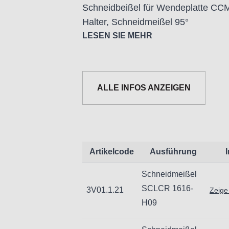
Schneidbeißel für Wendeplatte CC
Halter, Schneidmeißel 95°
LESEN SIE MEHR
ALLE INFOS ANZEIGEN
Informationen zur Produktsicherheit
Nur für technisch versierte und mi
Handwerker geeignet.
Nur für den vorhergesehenen Verw
Artikelcode
Ausführung
Unsachgemäße Verwendung kann zu
Schneidmeißel
Importeur/Hersteller:
SCLCR 1616-
3V01.1.21
Zeige
Hogetex/Kometex B.V., Gesinkkamps
H09
email: Info@hogetex.com