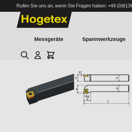
Rufen Sie uns an, wenn Sie Fragen haben:
+49 (0)613
Zum Inhalt springen
Messgeräte
Spannwerkzeuge
Suche
Cart
Startseite
/
Schneidmeißel SCLCR