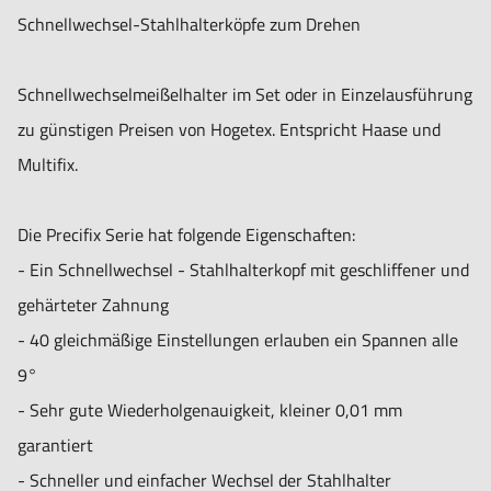
3 Meißelhalter D-Fläche 25x100 mm
Schnellwechsel-Stahlhalterköpfe zum Drehen
1 Meißelhalter V-Nut 30 mm L100 mm
Bestell-Nr.
3K14.9.12
Schnellwechselmeißelhalter im Set oder in Einzelausführung
zu günstigen Preisen von Hogetex. Entspricht Haase und
BASISSET HOGETEX4:
Multifix.
1 Grundhalter Typ B
3 Meißelhalter D-Fläche 25x120 mm
Die Precifix Serie hat folgende Eigenschaften:
1 Meißelhalter V-Nut 30 mm L130 mm
- Ein Schnellwechsel - Stahlhalterkopf mit geschliffener und
Bestell-Nr. 3K14.9.13
gehärteter Zahnung
- 40 gleichmäßige Einstellungen erlauben ein Spannen alle
9°
BASISSET HOGETEX5:
- Sehr gute Wiederholgenauigkeit, kleiner 0,01 mm
1 Grundhalter Typ C
garantiert
3 Meißelhalter D-Fläche 32x150 mm
- Schneller und einfacher Wechsel der Stahlhalter