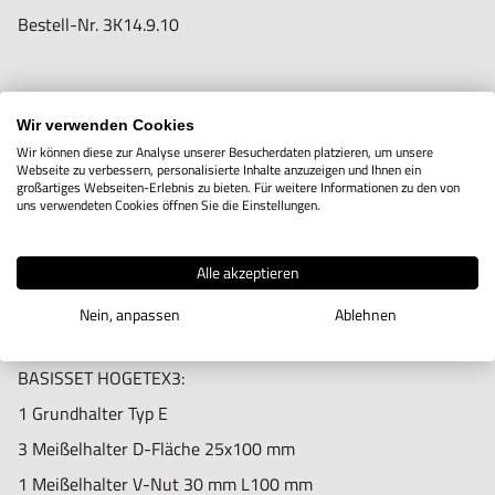
Bestell-Nr.
3K14.9.10
Informationen zur Produktsicherheit:
Nur für technisch versierte und mit dem Produkt vertraute
Anwender sowie Handwerker geeignet.
Wir verwenden Cookies
BASISSET HOGETEX2:
Wir können diese zur Analyse unserer Besucherdaten platzieren, um unsere
Nur für den vorhergesehenen Verwendungszweck geeignet.
1 Grundhalter Typ A
Webseite zu verbessern, personalisierte Inhalte anzuzeigen und Ihnen ein
großartiges Webseiten-Erlebnis zu bieten. Für weitere Informationen zu den von
Unsachgemäße Verwendung kann zu Schäden und
3 Meißelhalter D-Fläche 16x75 mm
uns verwendeten Cookies öffnen Sie die Einstellungen.
Verletzungen führen.
1 Meißelhalter V-Nut 20 mm L90 mm
Importeur/Hersteller:
Bestell-Nr.
3K14.9.11
Alle akzeptieren
Hogetex/Kometex B.V., Gesinkkampstraat 1,7051 HR
Nein, anpassen
Ablehnen
Varsseveld/ Netherlands, email: Info@hogetex.com
BASISSET HOGETEX3:
1 Grundhalter Typ E
3 Meißelhalter D-Fläche 25x100 mm
1 Meißelhalter V-Nut 30 mm L100 mm