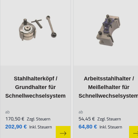
The price depends on the options chosen on the product page
The price depends on the op
Stahlhalterköpf /
Arbeitsstahlhalter /
Grundhalter für
Meißelhalter für
Schnellwechselsystem
Schnellwechselsyste
ab
ab
170,50 €
54,45 €
Zzgl. Steuern
Zzgl. Steuern
202,90 €
Inkl. Steuern
64,80 €
Inkl. Steuern