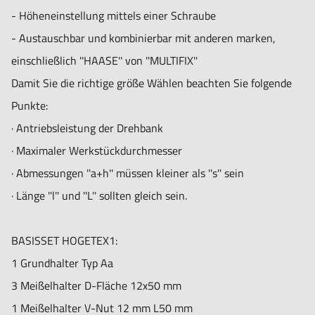
1 Meißelhalter V-Nut 40 mm L160 mm
- Höheneinstellung mittels einer Schraube
Bestell-Nr. 3K14.9.14
- Austauschbar und kombinierbar mit anderen marken,
einschließlich ''HAASE'' von ''MULTIFIX''
Damit Sie die richtige größe Wählen beachten Sie folgende
BASISSET HOGETEX6:
Punkte:
1 Grundhalter Typ D1
· Antriebsleistung der Drehbank
3 Meißelhalter D-Fläche 40x180 mm
· Maximaler Werkstückdurchmesser
1 Meißelhalter V-Nut 63 mm L180 mm
· Abmessungen ''a+h'' müssen kleiner als ''s'' sein
Bestell-Nr. 3K14.9.15
· Länge ''l'' und ''L'' sollten gleich sein.
BASISSET HOGETEX1:
1 Grundhalter Typ Aa
3 Meißelhalter D-Fläche 12x50 mm
1 Meißelhalter V-Nut 12 mm L50 mm