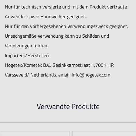
Nur für technisch versierte und mit dem Produkt vertraute
Anwender sowie Handwerker geeignet.
Nur für den vorhergesehenen Verwendungszweck geeignet.
Unsachgemäße Verwendung kann zu Schäden und
Verletzungen führen.
Importeur/Hersteller:
Hogetex/Kometex B.V., Gesinkkampstraat 1,7051 HR
Varsseveld/ Netherlands, email: Info@hogetex.com
Verwandte Produkte
Navigating through the elements of the carousel is possible using t
Press to skip carousel
Press to go to carousel navigation