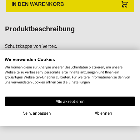
Importeur/Hersteller:
IN DEN WARENKORB
Hogetex/Kometex B.V., Gesinkkampstraat 1,7051 HR
Varsseveld/ Netherlands, email: Info@hogetex.com
Produktbeschreibung
Schutzkappe von Vertex.
Verstellbare Klemmhöhe.
Wir verwenden Cookies
Abmessungen: 300x180x2 mm
Wir können diese zur Analyse unserer Besucherdaten platzieren, um unsere
Webseite zu verbessern, personalisierte Inhalte anzuzeigen und Ihnen ein
großartiges Webseiten-Erlebnis zu bieten. Für weitere Informationen zu den von
uns verwendeten Cookies öffnen Sie die Einstellungen.
Alle akzeptieren
Nein, anpassen
Ablehnen