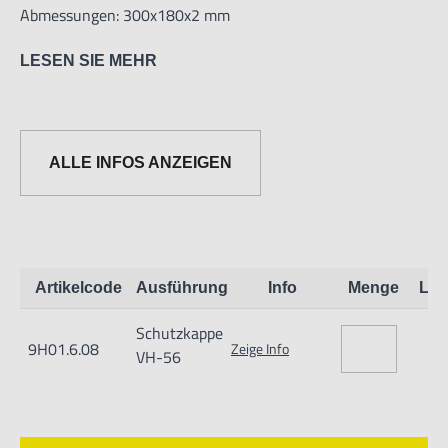
Abmessungen: 300x180x2 mm
LESEN SIE MEHR
ALLE INFOS ANZEIGEN
Informationen zur Produktsicherheit:
Artikelcode
Ausführung
Info
Menge
Lag
Nur für technisch versierte und mit dem Produkt vertraute
Schutzkappe
Anwender sowie Handwerker geeignet.
9H01.6.08
Zeige Info
VH-56
Nur für den vorhergesehenen Verwendungszweck geeignet.
Unsachgemäße Verwendung kann zu Schäden und
Verletzungen führen.