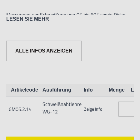
Messungen vor Schweißung von 0° bis 60° sowie Dicke
LESEN SIE MEHR
von Schweißnähten
ALLE INFOS ANZEIGEN
Artikelcode
Ausführung
Info
Menge
Lag
Schweißnahtlehre
6M05.2.14
Zeige Info
WG-12
Informationen zur Produktsicherheit:
Nur für technisch versierte und mit dem Produkt vertraute
Anwender sowie Handwerker geeignet.