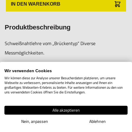
Nur für den vorhergesehenen Verwendungszweck geeignet.
IN DEN WARENKORB
Unsachgemäße Verwendung kann zu Schäden und
Verletzungen führen.
Produktbeschreibung
Importeur/Hersteller:
Schweißnahtlehre vom „Brückentyp“ Diverse
Hogetex/Kometex B.V., Gesinkkampstraat 1,7051 HR
Messmöglichkeiten.
Varsseveld/ Netherlands, email: Info@hogetex.com
Messungen vor Schweißung von 0° bis 60° sowie Dicke von
Wir verwenden Cookies
Wir können diese zur Analyse unserer Besucherdaten platzieren, um unsere
Schweißnähten
Webseite zu verbessern, personalisierte Inhalte anzuzeigen und Ihnen ein
großartiges Webseiten-Erlebnis zu bieten. Für weitere Informationen zu den von
uns verwendeten Cookies öffnen Sie die Einstellungen.
Alle akzeptieren
Nein, anpassen
Ablehnen