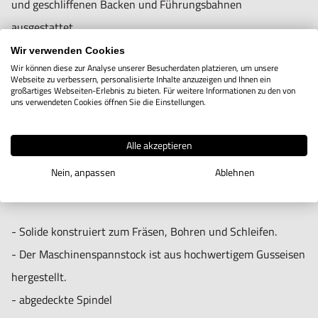
Unsachgemäße Verwendung kann zu Schäden und
und geschliffenen Backen und Führungsbahnen
Verletzungen führen.
ausgestattet.
Importeur/Hersteller:
Eine Kippvorrichtung ist standardmäßig im Lieferumfang
Wir verwenden Cookies
Hogetex/Kometex B.V., Gesinkkampstraat 1,7051 HR
Wir können diese zur Analyse unserer Besucherdaten platzieren, um unsere
enthalten.
Webseite zu verbessern, personalisierte Inhalte anzuzeigen und Ihnen ein
Varsseveld/ Netherlands, email: Info@hogetex.com
großartiges Webseiten-Erlebnis zu bieten. Für weitere Informationen zu den von
uns verwendeten Cookies öffnen Sie die Einstellungen.
Die maximale Klemmkraft des VHT4-U beträgt 2500 kg, die
des VHT-6 4500 kg.
Alle akzeptieren
Um 45° kippbar, wodurch eine rechtwinklige Bearbeitung
Nein, anpassen
Ablehnen
von Werkstücken möglich ist.
- Solide konstruiert zum Fräsen, Bohren und Schleifen.
- Der Maschinenspannstock ist aus hochwertigem Gusseisen
hergestellt.
- abgedeckte Spindel