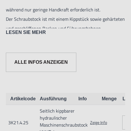
Hohe Stabilität dank der hydraulischen Kraftübertragung,
während nur geringe Handkraft erforderlich ist.
Der Schraubstock ist mit einem Kippstück sowie gehärteten
und geschliffenen Backen und Führungsbahnen
LESEN SIE MEHR
ausgestattet.
Eine Kippvorrichtung ist standardmäßig im Lieferumfang
enthalten.
ALLE INFOS ANZEIGEN
Die maximale Klemmkraft des VHT4-U beträgt 2500 kg, die
des VHT-6 4500 kg.
Um 45° kippbar, wodurch eine rechtwinklige Bearbeitung
Artikelcode
Ausführung
Info
Menge
Lag
von Werkstücken möglich ist.
Seitlich kippbarer
hydraulischer
- Solide konstruiert zum Fräsen, Bohren und Schleifen.
3K21.4.25
Zeige Info
Maschinenschraubstock