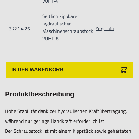
- Der Maschinenspannstock ist aus hochwertigem
VUHT-4
Gusseisen hergestellt.
Seitlich kippbarer
- abgedeckte Spindel
hydraulischer
3K21.4.26
Zeige Info
- Schwenkbar nach rechts und links um 45°
Maschinenschraubstock
VUHT-6
- ausgestattet mit Skala mit Graduierung
- mit Drehsockel, 360° drehbar
IN DEN WARENKORB
Produktbeschreibung
Nur für technisch versierte und mit dem Produkt vertraute
Hohe Stabilität dank der hydraulischen Kraftübertragung,
Anwender sowie Handwerker geeignet.
während nur geringe Handkraft erforderlich ist.
Nur für den vorhergesehenen Verwendungszweck geeignet.
Der Schraubstock ist mit einem Kippstück sowie gehärteten