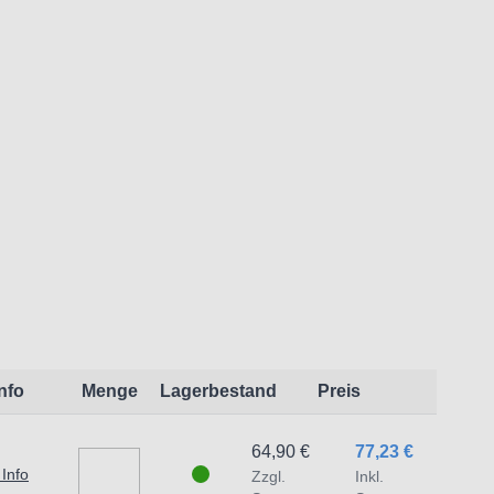
.
Info
Menge
Lagerbestand
Preis
64,90 €
77,23 €
 Info
Zzgl.
Inkl.