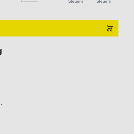
Steuern
Steuern
g
.