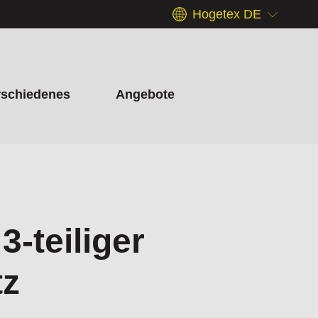
Hogetex DE
rschiedenes
Angebote
3-teiliger
tz