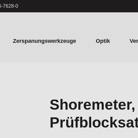
6-7628-0
Zerspanungswerkzeuge
Optik
Ve
Shoremeter, 
Prüfblocksa