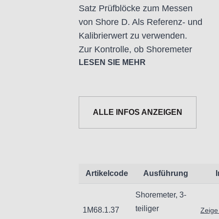
Satz Prüfblöcke zum Messen
von Shore D. Als Referenz- und
Kalibrierwert zu verwenden.
Zur Kontrolle, ob Shoremeter
innerhalb der Toleranz funktionieren
LESEN SIE MEHR
für Shoremeter Typ D
ALLE INFOS ANZEIGEN
Werte Prüfblöcke:
29, 47 und 90 Shore D.
Abmessungen Prüfblöcke:
51 × 51 × 9,5 mm
Artikelcode
Ausführung
Shoremeter, 3-
Lieferung als Set in Box
teiliger
1M68.1.37
Zeige
mit Werkszertifikat.