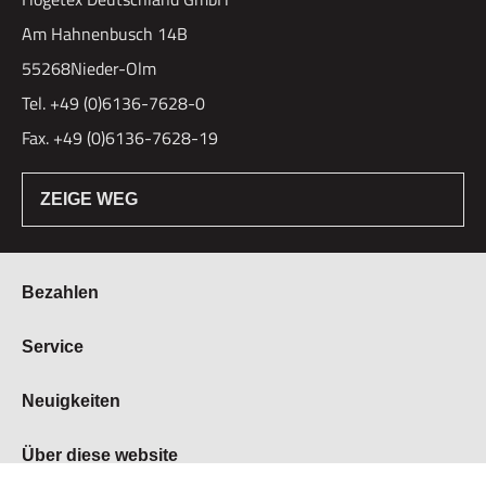
Am Hahnenbusch 14B
55268Nieder-Olm
Tel. +49 (0)6136-7628-0
Fax. +49 (0)6136-7628-19
ZEIGE WEG
Bezahlen
Bestellung & Zahlung
Service
Widerrufsrecht
Über Hogetex
Neuigkeiten
Vertrag widerrufen
FAQ
Lieferzeiten
Messen
Über diese website
Kundenservice
Stellenangebote