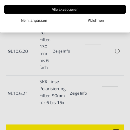
Linse,
9L10.6.19
Zeige Info
Alle akzeptieren
Durchm.
100Mm
Nein, anpassen
Ablehnen
Pol.-
Filter,
130
9L10.6.20
Zeige Info
mm
bis 6-
fach
SKK Linse
Polarisierung-
9L10.6.21
Zeige Info
Filter, 90mm
für 6 bis 15x