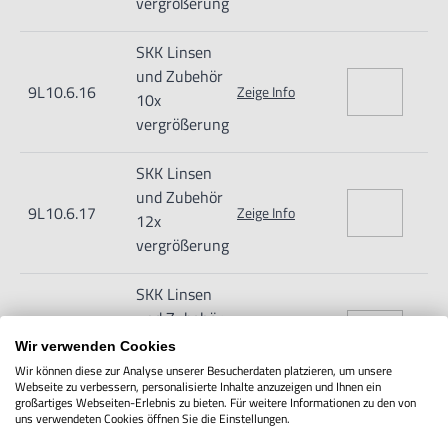
vergrößerung
SKK Linsen
und Zubehör
9L10.6.16
Zeige Info
10x
vergrößerung
SKK Linsen
und Zubehör
9L10.6.17
Zeige Info
12x
vergrößerung
SKK Linsen
und Zubehör
9L10.6.18
Zeige Info
15x
Wir verwenden Cookies
vergrößerung
Wir können diese zur Analyse unserer Besucherdaten platzieren, um unsere
Webseite zu verbessern, personalisierte Inhalte anzuzeigen und Ihnen ein
großartiges Webseiten-Erlebnis zu bieten. Für weitere Informationen zu den von
Power
uns verwendeten Cookies öffnen Sie die Einstellungen.
up-