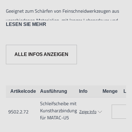
Geeignet zum Schärfen von Feinschneidwerkzeugen aus
verschiedenen Materialien, mit langer Lebensdauer und
LESEN SIE MEHR
feiner Schneide nach dem Schärfen.
ALLE INFOS ANZEIGEN
Artikelcode
Ausführung
Info
Menge
Lag
Informationen zur Produktsicherheit:
Schleifscheibe mit
Nur für technisch versierte und mit dem Produkt vertraute
Kunstharzbindung
9S02.2.72
Zeige Info
Anwender sowie Handwerker geeignet.
für MATAC-U5
Nur für den vorhergesehenen Verwendungszweck geeignet.