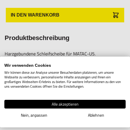
Unsachgemäße Verwendung kann zu Schäden und
Verletzungen führen.
IN DEN WARENKORB
Importeur/Hersteller:
Hogetex/Kometex B.V., Gesinkkampstraat 1,7051 HR
Produktbeschreibung
Varsseveld/ Netherlands, email: Info@hogetex.com
Harzgebundene Schleifscheibe für MATAC-U5.
Wir verwenden Cookies
Geeignet zum Schärfen von Feinschneidwerkzeugen aus
Wir können diese zur Analyse unserer Besucherdaten platzieren, um unsere
Webseite zu verbessern, personalisierte Inhalte anzuzeigen und Ihnen ein
verschiedenen Materialien, mit langer Lebensdauer und
großartiges Webseiten-Erlebnis zu bieten. Für weitere Informationen zu den von
uns verwendeten Cookies öffnen Sie die Einstellungen.
feiner Schneide nach dem Schärfen.
Alle akzeptieren
Nein, anpassen
Ablehnen