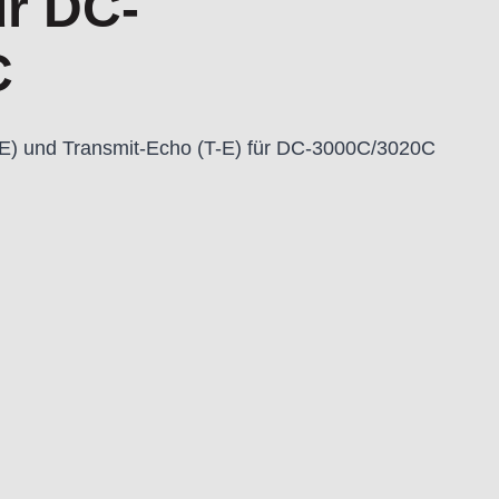
ür DC-
C
E) und Transmit-Echo (T-E) für DC-3000C/3020C
eit:
t dem Produkt vertraute Anwender sowie
endungszweck geeignet.
 Schäden und Verletzungen führen.