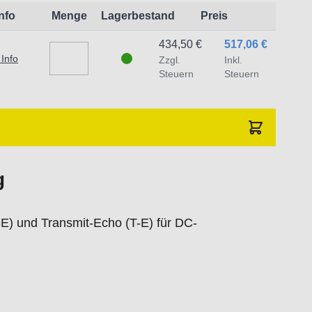
Info
Menge
Lagerbestand
Preis
traat 1,7051 HR Varsseveld/ Netherlands,
434,50 €
517,06 €
 Info
Zzgl.
Inkl.
Steuern
Steuern
g
E) und Transmit-Echo (T-E) für DC-