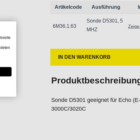
Importeur/Hersteller:
Artikelcode
Ausführung
Hogetex/Kometex B.V., Gesinkkamps
Sonde D5301, 5
email: Info@hogetex.com
6M36.1.63
Zeige
MHZ
bseite
ndeten
IN DEN WARENKORB
Produktbeschreibun
Sonde D5301 geeignet für Echo (E-
3000C/3020C