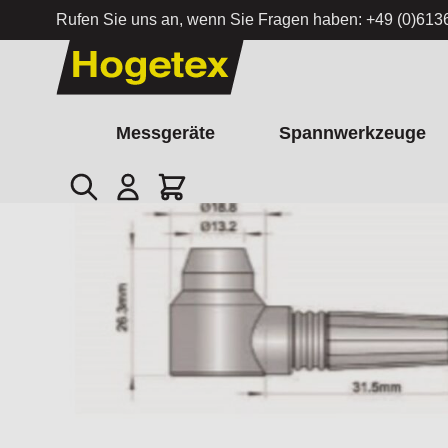
Rufen Sie uns an, wenn Sie Fragen haben:
+49 (0)613
Zum Inhalt springen
Messgeräte
Spannwerkzeuge
Suche
Cart
Startseite
/
Sonde D5301 geeignet für Echo (E-E) und Transm