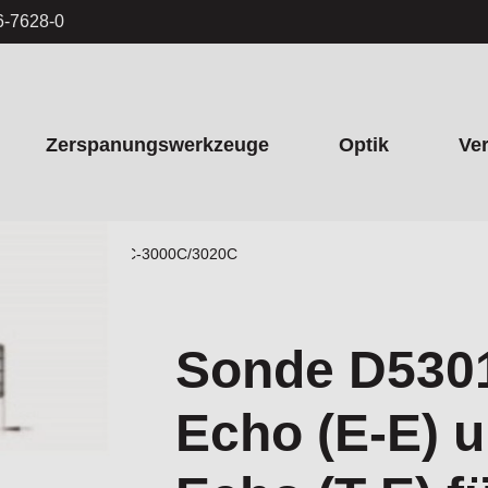
6-7628-0
Zerspanungswerkzeuge
Optik
Ve
it-Echo (T-E) für DC-3000C/3020C
Sonde D5301
Echo (E-E) u