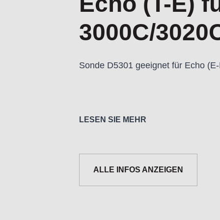
Echo (T-E) f
3000C/3020
Sonde D5301 geeignet für Echo (E-
LESEN SIE MEHR
Informationen zur Produktsicherh
ALLE INFOS ANZEIGEN
Nur für technisch versierte und mi
Handwerker geeignet.
Nur für den vorhergesehenen Verw
Unsachgemäße Verwendung kann zu