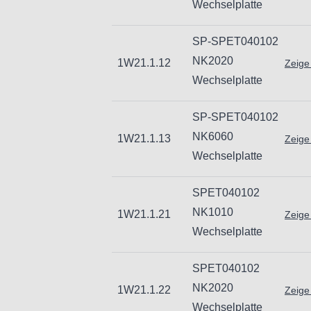
Wechselplatte
Bestell-Nr. Typ Material Beschichtu
1W21.1.31 SPET06T104 NK1010 K
SP-SPET040102
1W21.1.32 SPET06T104 NK2020 
NK2020
1W21.1.12
Zeige
1W21.1.33 SPET06T104 NK6060 M
Wechselplatte
SP-SPET040102
NK6060
1W21.1.13
Zeige
Wechselplatte
Informationen zur Produktsicherheit
SPET040102
Nur für technisch versierte und mi
NK1010
1W21.1.21
Zeige
Handwerker geeignet.
Wechselplatte
Nur für den vorhergesehenen Verw
Unsachgemäße Verwendung kann zu
SPET040102
Importeur/Hersteller:
NK2020
1W21.1.22
Zeige
Hogetex/Kometex B.V., Gesinkkamps
Wechselplatte