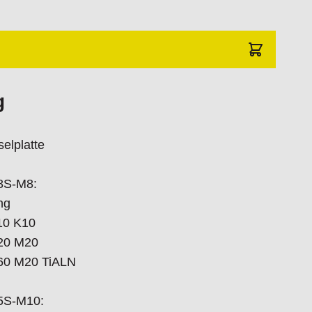
g
lplatte
,8S-M8:
ng
10 K10
20 M20
60 M20 TiALN
.5S-M10: