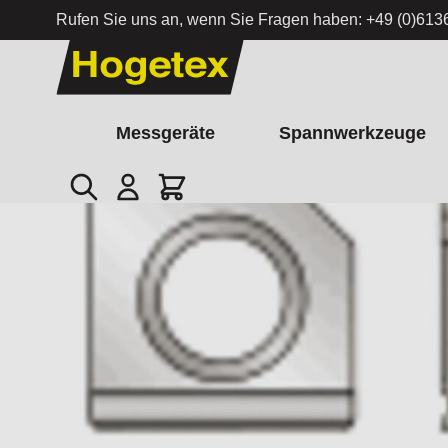
Rufen Sie uns an, wenn Sie Fragen haben:
+49 (0)613
Zum Inhalt springen
Messgeräte
Spannwerkzeuge
Suche
Cart
Startseite
/
SP-SPET040102 oder SPET Wechselplatte