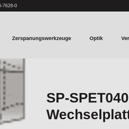
6-7628-0
Zerspanungswerkzeuge
Optik
Ve
SP-SPET040
Wechselplat