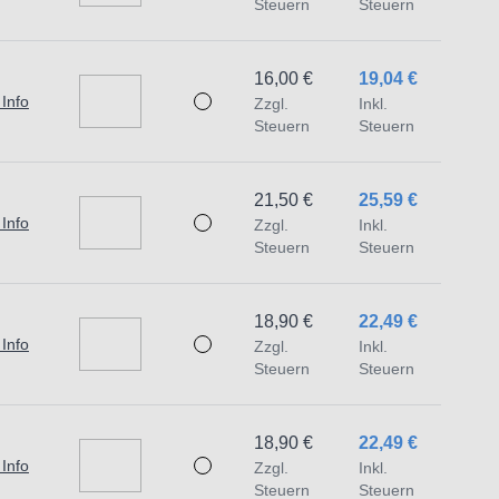
Steuern
Steuern
ng
10
16,00 €
19,04 €
M20
 Info
Zzgl.
Inkl.
20 TiALN
Steuern
Steuern
21,50 €
25,59 €
 Info
Zzgl.
Inkl.
Steuern
Steuern
:
18,90 €
22,49 €
t dem Produkt vertraute Anwender sowie
 Info
Zzgl.
Inkl.
Steuern
Steuern
endungszweck geeignet.
 Schäden und Verletzungen führen.
18,90 €
22,49 €
 Info
Zzgl.
Inkl.
traat 1,7051 HR Varsseveld/ Netherlands,
Steuern
Steuern