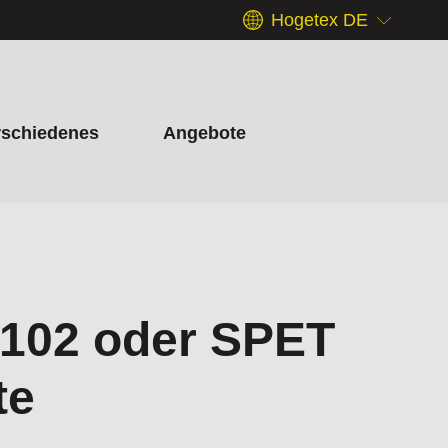
Hogetex DE
rschiedenes
Angebote
102 oder SPET
te