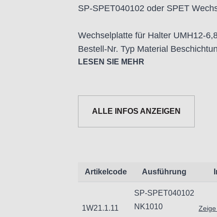
SP-SPET040102 oder SPET Wechse
Wechselplatte für Halter UMH12-6,
Bestell-Nr. Typ Material Beschichtu
1W21.1.11 SP-SPET040102 NK101
LESEN SIE MEHR
1W21.1.12 SP-SPET040102 NK20
1W21.1.13 SP-SPET040102 NK606
ALLE INFOS ANZEIGEN
Wechselplatte für Halter UMH12-8.
Bestell-Nr. Typ Material Beschichtu
1W21.1.21 SPET040102 NK1010 K
1W21.1.22 SPET040102 NK2020 
1W21.1.23 SPET040102 NK6060 M
Artikelcode
Ausführung
SP-SPET040102
Wechselplatte für Halter UMH12
NK1010
1W21.1.11
Zeige
UM12-16S: