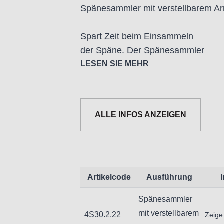
Spänesammler mit verstellbarem 
Spart Zeit beim Einsammeln
der Späne. Der Spänesammler
verfügt über einen
LESEN SIE MEHR
eingebauten Magneten,
der alle Metallabfälle
und Späne anzieht.
ALLE INFOS ANZEIGEN
Permanentmagnet.
Abm. Magnet: 120x70 mm
Gesamtlänge: 700 mm
Gewicht: 2 kg
Artikelcode
Ausführung
Spänesammler
mit verstellbarem
4S30.2.22
Zeige