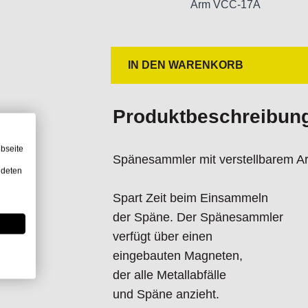
Arm VCC-17A
Informationen zur Produktsicherheit
IN DEN WARENKORB
Nur für technisch versierte und mi
Handwerker geeignet.
Nur für den vorhergesehenen Verw
Produktbeschreibun
Unsachgemäße Verwendung kann zu
Importeur/Hersteller:
bseite
Spänesammler mit verstellbarem 
Hogetex/Kometex B.V., Gesinkkamps
ndeten
email: Info@hogetex.com
Spart Zeit beim Einsammeln
der Späne. Der Spänesammler
verfügt über einen
eingebauten Magneten,
der alle Metallabfälle
und Späne anzieht.