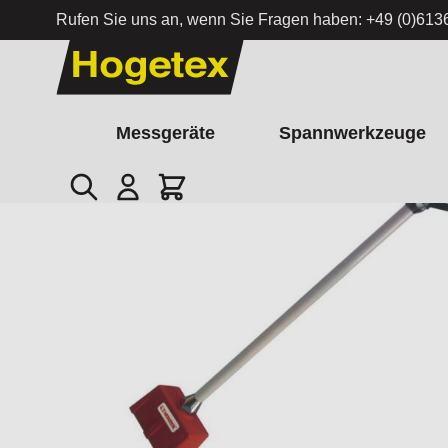
Rufen Sie uns an, wenn Sie Fragen haben:
+49 (0)613
Zum Inhalt springen
Messgeräte
Spannwerkzeuge
Suche
Cart
Startseite
/
Spänesammler mit verstellbarem Arm VCC-17A