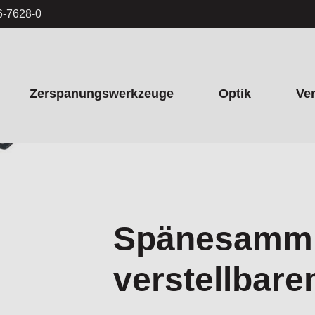
6-7628-0
Zerspanungswerkzeuge
Optik
Ve
Spänesamml
verstellbar