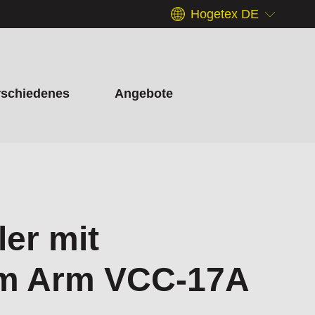
Hogetex DE
rschiedenes
Angebote
er mit
em Arm VCC-17A