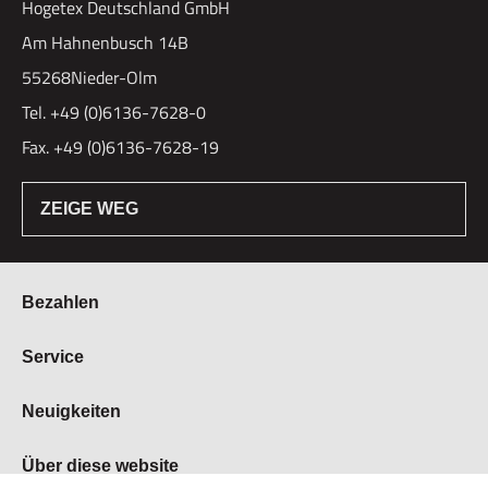
Hogetex Deutschland GmbH
Am Hahnenbusch 14B
55268Nieder-Olm
Tel. +49 (0)6136-7628-0
Fax. +49 (0)6136-7628-19
ZEIGE WEG
Bezahlen
Bestellung & Zahlung
Service
Widerrufsrecht
Über Hogetex
Neuigkeiten
Vertrag widerrufen
FAQ
Lieferzeiten
Messen
Über diese website
Kundenservice