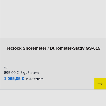
The price depends on the options chosen on the product page
Teclock Shoremeter / Durometer-Stativ GS-615
ab
895,00 €
Zzgl. Steuern
1.065,05 €
Inkl. Steuern