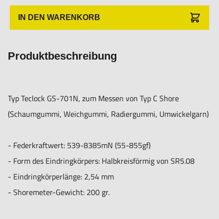
Elastomer.
IN DEN WARENKORB
Gummi- und Härteprüfgeräte (Durometer) vom Typ A
Produktbeschreibung
werden allgemein als "Shore-A" und das Durometer vom
Typ D als "Shore-D" bezeichnet. Darüber hinaus ist Typ C für
den niedrigen Härtebereich und wird ASKER und GS-701N
Typ Teclock GS-701N, zum Messen von Typ C Shore
genannt. Dies ist das gleiche Produkt wie ASKER-C. Er
(Schaumgummi, Weichgummi, Radiergummi, Umwickelgarn)
erfüllt die Härteprüfung nach JIS S 6050
"Kunststoffradierer".
- Federkraftwert: 539-8385mN (55-855gf)
- Form des Eindringkörpers: Halbkreisförmig von SR5.08
- Eindringkörperlänge: 2,54 mm
- Shoremeter-Gewicht: 200 gr.