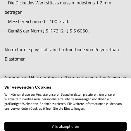
- Die Dicke des Werkstücks muss mindestens 1,2 mm
betragen.
- Messbereich von 0 - 100 Grad.
- Gemäß der Norm JIS K 7312- JIS S 6050.
Norm für die physikalische Prüfmethode von Polyurethan-
Elastomer.
Gummi- und Härteprüfgeräte (Durometer) vom Typ A werden
allgemein als "Shore-A" und das Durometer vom Typ D als
Wir verwenden Cookies
Wir können diese zur Analyse unserer Besucherdaten platzieren, um unsere
"Shore-D" bezeichnet. Darüber hinaus ist Typ C für den
Webseite zu verbessern, personalisierte Inhalte anzuzeigen und Ihnen ein
großartiges Webseiten-Erlebnis zu bieten. Für weitere Informationen zu den von
niedrigen Härtebereich und wird ASKER und GS-701N
uns verwendeten Cookies öffnen Sie die Einstellungen.
genannt. Dies ist das gleiche Produkt wie ASKER-C. Er erfüllt
die Härteprüfung nach JIS S 6050 "Kunststoffradierer".
Alle akzeptieren