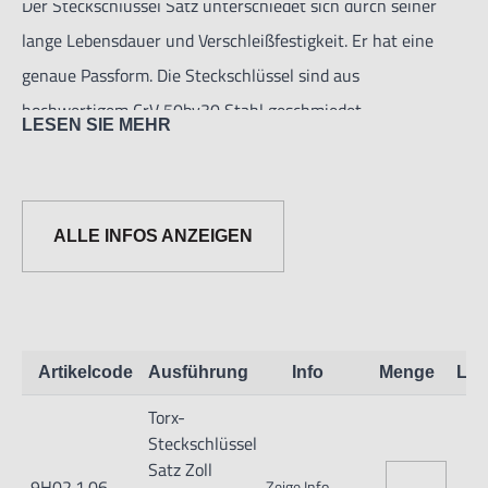
Der Steckschlüssel Satz unterschiedet sich durch seiner
lange Lebensdauer und Verschleißfestigkeit. Er hat eine
genaue Passform. Die Steckschlüssel sind aus
hochwertigem CrV 50bv30 Stahl geschmiedet.
LESEN SIE MEHR
Anwendung: Industrie.
Oberfläche: Chrom mattiert.
Verpackung: in Metallkassette.
ALLE INFOS ANZEIGEN
Garantie: auf Material- und Fertigungsfehler.
Artikelcode
Ausführung
Info
Menge
Lag
Torx-
Informationen zur Produktsicherheit:
Steckschlüssel
Nur für technisch versierte und mit dem Produkt vertraute
Satz Zoll
9H02.1.06
Zeige Info