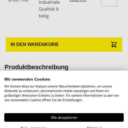
Anwender sowie Handwerker geeignet.
Industriele
Qualität 9
Nur für den vorhergesehenen Verwendungszweck geeignet.
teilig
Unsachgemäße Verwendung kann zu Schäden und
Verletzungen führen.
Importeur/Hersteller:
IN DEN WARENKORB
YATO
Produktbeschreibung
Wir verwenden Cookies
Der Steckschlüssel Satz unterschiedet sich durch seiner
Wir können diese zur Analyse unserer Besucherdaten platzieren, um unsere
Webseite zu verbessern, personalisierte Inhalte anzuzeigen und Ihnen ein
lange Lebensdauer und Verschleißfestigkeit. Er hat eine
großartiges Webseiten-Erlebnis zu bieten. Für weitere Informationen zu den von
uns verwendeten Cookies öffnen Sie die Einstellungen.
genaue Passform. Die Steckschlüssel sind aus hochwertigem
CrV 50bv30 Stahl geschmiedet.
Alle akzeptieren
Anwendung: Industrie.