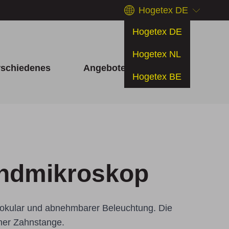
Hogetex DE
Hogetex DE
Hogetex NL
rschiedenes
Angebote
Hogetex BE
andmikroskop
okular und abnehmbarer Beleuchtung. Die
einer Zahnstange.