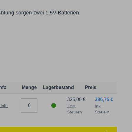
htung sorgen zwei 1,5V-Batterien.
:
t dem Produkt vertraute Anwender sowie
endungszweck geeignet.
 Schäden und Verletzungen führen.
Info
Menge
Lagerbestand
Preis
325,00 €
386,75 €
traat 1,7051 HR Varsseveld/ Netherlands,
 Info
Zzgl.
Inkl.
Steuern
Steuern