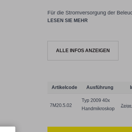
Für die Stromversorgung der Beleuc
LESEN SIE MEHR
ALLE INFOS ANZEIGEN
Informationen zur Produktsicherheit
Nur für technisch versierte und mi
Handwerker geeignet.
Nur für den vorhergesehenen Verw
Unsachgemäße Verwendung kann zu
Artikelcode
Ausführung
Importeur/Hersteller:
Typ 2009 40x
Hogetex/Kometex B.V., Gesinkkamps
7M20.5.02
Zeige
Handmikroskop
email: Info@hogetex.com