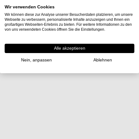
Messschieber hat ein „Shockproof“-System und ist aus
Wir verwenden Cookies
einem gehärteten rostfreien Stahl gefertigt.
Wir können diese zur Analyse unserer Besucherdaten platzieren, um unsere
Webseite zu verbessern, personalisierte Inhalte anzuzeigen und Ihnen ein
Der Nonius ist verchromt.
großartiges Webseiten-Erlebnis zu bieten. Für weitere Informationen zu den
von uns verwendeten Cookies öffnen Sie die Einstellungen.
Der Uhren-Messschieber ist mit einer Klemmschrauben-
Blockierung ausgestattet. Die Skala ist drehbar und hat
Alle akzeptieren
eine Feststellschraube.
Nein, anpassen
Ablehnen
Ablesung: 0,02mm