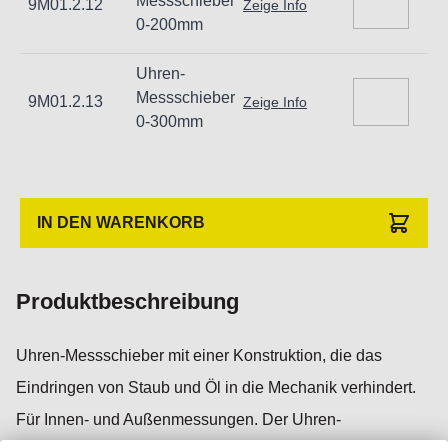
Messschieber
9M01.2.12
Zeige Info
0-200mm
Uhren-
Messschieber
9M01.2.13
Zeige Info
0-300mm
Informationen zur Produktsicherheit:
Nur für technisch versierte und mit dem Produkt vertraute
Anwender sowie Handwerker geeignet.
IN DEN WARENKORB
Nur für den vorhergesehenen Verwendungszweck
geeignet.
Produktbeschreibung
Unsachgemäße Verwendung kann zu Schäden und
Verletzungen führen.
Uhren-Messschieber mit einer Konstruktion, die das
Importeur/Hersteller:
Eindringen von Staub und Öl in die Mechanik verhindert.
Hogetex/Kometex B.V., Gesinkkampstraat 1,7051 HR
Für Innen- und Außenmessungen. Der Uhren-
Varsseveld/ Netherlands, email: Info@hogetex.com