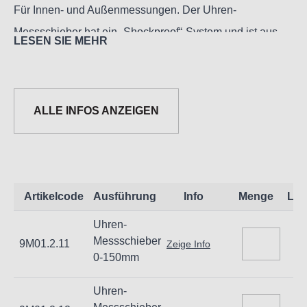
Für Innen- und Außenmessungen. Der Uhren-
Messschieber hat ein „Shockproof“-System und ist aus
LESEN SIE MEHR
einem gehärteten rostfreien Stahl gefertigt.
Der Nonius ist verchromt.
Der Uhren-Messschieber ist mit einer Klemmschrauben-
ALLE INFOS ANZEIGEN
Blockierung ausgestattet. Die Skala ist drehbar und hat
eine Feststellschraube.
Ablesung: 0,02mm
Artikelcode
Ausführung
Info
Menge
Lag
Uhren-
Messschieber
9M01.2.11
Zeige Info
0-150mm
Uhren-