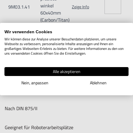
winkel
9M03.1.41
Zeige Info
60x40mm
(Carbon/Titan)
Wir verwenden Cookies
Wir können diese zur Analyse unserer Besucherdaten platzieren, um unsere
Webseite zu verbessern, personalisierte Inhalte anzuzeigen und Ihnen ein
großartiges Webseiten-Erlebnis zu bieten. Für weitere Informationen zu den von
IN DEN WARENKORB
uns verwendeten Cookies öffnen Sie die Einstellungen.
Alle akzeptieren
Produktbeschreibung
Nein, anpassen
Ablehnen
Ultraleichtes präzises winkel aus Carbon und Titan
Nach DIN 875/II
Geeignet für Roboterarbeitsplätze