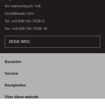
Am Hahnenbusch 14B
55268Nieder-Olm
Tel. +49 (0)6136-7628-0
Fax. +49 (0)6136-7628-19
ZEIGE WEG
Bezahlen
Bestellung & Zahlung
Service
Widerrufsrecht
Über Hogetex
Neuigkeiten
Vertrag widerrufen
FAQ
Lieferzeiten
Messen
Über diese website
Kundenservice
Stellenangebote