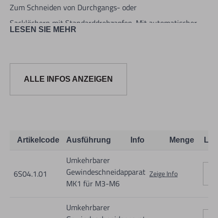
Zum Schneiden von Durchgangs- oder
Sacklöchern mit Standarddrehzapfen. Mit automatischer
LESEN SIE MEHR
Drehrichtungsumkehr
mit doppelter Umgehrgeschwindigkeit und einstellbarer
Rutschkupplung
ALLE INFOS ANZEIGEN
zur Vorbeugung gegen Bruch des Drehzapfens.
Artikelcode
Ausführung
Info
Menge
Lag
Umkehrbarer
Gewindeschneidapparat
6S04.1.01
Zeige Info
Informationen zur Produktsicherheit:
MK1 für M3-M6
Nur für technisch versierte und mit dem Produkt vertraute
Umkehrbarer
Anwender sowie Handwerker geeignet.