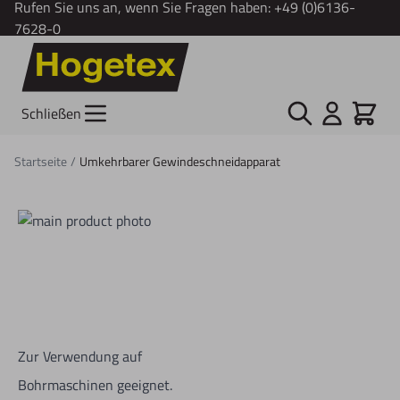
Rufen Sie uns an, wenn Sie Fragen haben:
+49 (0)6136-
7628-0
Zum Inhalt springen
Suche
Cart
Schließen
Startseite
/
Umkehrbarer Gewindeschneidapparat
Zur Verwendung auf
Bohrmaschinen geeignet.