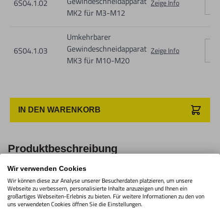
Gewindeschneidapparat
6S04.1.02
Zeige Info
Nur für den vorhergesehenen Verwendungszweck geeignet.
MK2 für M3-M12
Unsachgemäße Verwendung kann zu Schäden und
Umkehrbarer
Verletzungen führen.
Gewindeschneidapparat
6S04.1.03
Zeige Info
Importeur/Hersteller:
MK3 für M10-M20
Hogetex/Kometex B.V., Gesinkkampstraat 1,7051 HR
Varsseveld/ Netherlands, email: Info@hogetex.com
IN DEN WARENKORB
Produktbeschreibung
Wir verwenden Cookies
Zur Verwendung auf
Wir können diese zur Analyse unserer Besucherdaten platzieren, um unsere
Webseite zu verbessern, personalisierte Inhalte anzuzeigen und Ihnen ein
Bohrmaschinen geeignet.
großartiges Webseiten-Erlebnis zu bieten. Für weitere Informationen zu den von
uns verwendeten Cookies öffnen Sie die Einstellungen.
Zum Schneiden von Durchgangs- oder