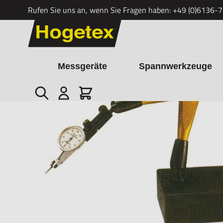
Rufen Sie uns an, wenn Sie Fragen haben:
+49 (0)6136-
Zum Inhalt springen
Messgeräte
Spannwerkzeuge
Suche
Cart
Startseite
/
Universelles Granit-Messstativ