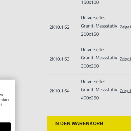
150x100
geeignet.
Nur für den vorhergesehenen Verwen
Universelles
Unsachgemäße Verwendung kann zu S
Granit-Messstativ
2K10.1.62
Zeige 
Importeur/Hersteller:
200x150
Hogetex/Kometex B.V., Gesinkkampstr
Info@hogetex.com
Universelles
Granit-Messstativ
2K10.1.63
Zeige 
300x200
Universelles
Granit-Messstativ
2K10.1.64
Zeige 
zu
400x250
rlebnis
ie
IN DEN WARENKORB