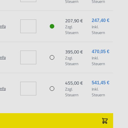
Steuern
Steuern
dungszweck geeignet.
chäden und Verletzungen führen.
207,90 €
247,40 €
Info
Zzgl.
Inkl.
Steuern
Steuern
aat 1,7051 HR Varsseveld/ Netherlands, email:
395,00 €
470,05 €
Info
Zzgl.
Inkl.
Steuern
Steuern
455,00 €
541,45 €
Info
Zzgl.
Inkl.
Steuern
Steuern