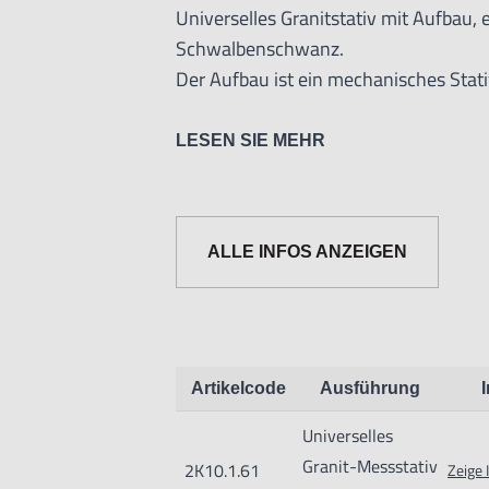
Universelles Granitstativ mit Aufbau
Schwalbenschwanz.
Der Aufbau ist ein mechanisches Stativ
Die Granitbasis hat eine Ebenheit ge
LESEN SIE MEHR
ALLE INFOS ANZEIGEN
Artikelcode
Ausführung
Universelles
Informationen zur Produktsicherh
Granit-Messstativ
2K10.1.61
Zeige 
Nur für technisch versierte und mit