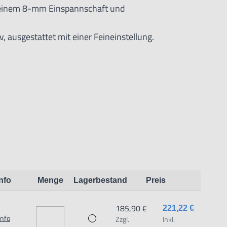
, einem 8-mm Einspannschaft und
, ausgestattet mit einer Feineinstellung.
mäß DIN876-00.
Info
Menge
Lagerbestand
Preis
eit:
185,90 €
221,22 €
Info
Zzgl.
Inkl.
 dem Produkt vertraute Anwender sowie Handwerker