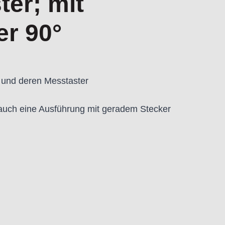
er; mit
er 90°
 und deren Messtaster
t auch eine Ausführung mit geradem Stecker
10 m.