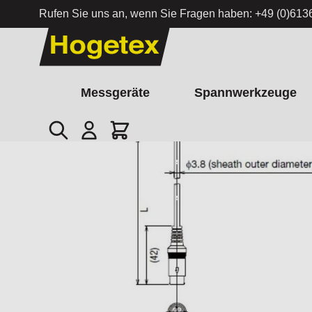
Rufen Sie uns an, wenn Sie Fragen haben:
+49 (0)613
Zum Inhalt springen
Messgeräte
Spannwerkzeuge
Suche
Cart
Startseite
/
Verbindungskabel von CITIZEN für CD-Controller u