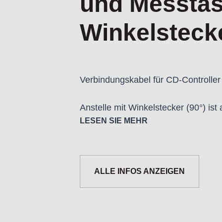
und Messtast
Winkelsteck
Verbindungskabel für CD-Controller
Anstelle mit Winkelstecker (90°) is
erhältlich.
LESEN SIE MEHR
Erhältlich in den Längen 2,5 m und 
ALLE INFOS ANZEIGEN