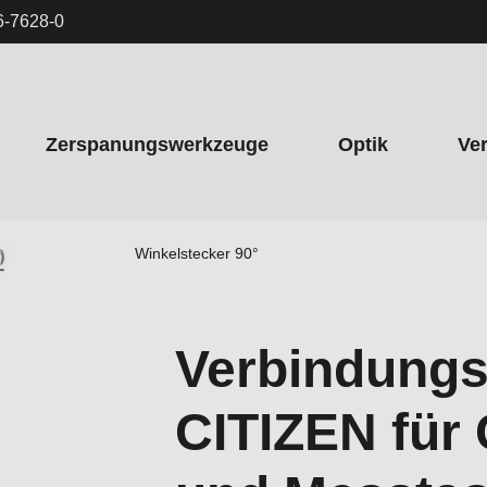
6-7628-0
Zerspanungswerkzeuge
Optik
Ve
nd Messtaster; mit Winkelstecker 90°
Verbindungs
CITIZEN für 