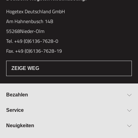
Hogetex Deutschland GmbH
Am Hahnenbusch 14B
55268Nieder-Olm
Tel. +49 (0)6136-7628-0
Fax. +49 (0)6136-7628-19
ZEIGE WEG
Bezahlen
Bestellung & Zahlung
Service
Widerrufsrecht
Über Hogetex
Neuigkeiten
Vertrag widerrufen
FAQ
Lieferzeiten