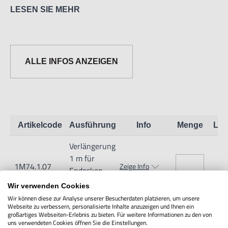
LESEN SIE MEHR
ALLE INFOS ANZEIGEN
Informationen zur Produktsicherheit:
Nur für technisch versierte und mit dem Produkt vertraute
Anwender sowie Handwerker geeignet.
Nur für den vorhergesehenen Verwendungszweck geeignet.
Artikelcode
Ausführung
Info
Menge
Lag
Unsachgemäße Verwendung kann zu Schäden und
Verlängerung
Verletzungen führen.
1 m für
Importeur/Hersteller:
1M74.1.07
Zeige Info
Endoskop
Hogetex/Kometex B.V., Gesinkkampstraat 1,7051 HR
HOG03AL
Wir verwenden Cookies
Varsseveld/ Netherlands, email: Info@hogetex.com
Wir können diese zur Analyse unserer Besucherdaten platzieren, um unsere
Webseite zu verbessern, personalisierte Inhalte anzuzeigen und Ihnen ein
großartiges Webseiten-Erlebnis zu bieten. Für weitere Informationen zu den von
uns verwendeten Cookies öffnen Sie die Einstellungen.