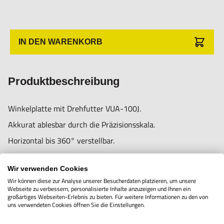
Informationen zur Produktsicherheit:
IN DEN WARENKORB
Nur für technisch versierte und mit dem Produkt vertraute
Anwender sowie Handwerker geeignet.
Produktbeschreibung
Nur für den vorhergesehenen Verwendungszweck geeignet.
Unsachgemäße Verwendung kann zu Schäden und
Winkelplatte mit Drehfutter VUA-100J.
Verletzungen führen.
Akkurat ablesbar durch die Präzisionsskala.
Importeur/Hersteller:
Horizontal bis 360° verstellbar.
Hogetex/Kometex B.V., Gesinkkampstraat 1,7051 HR
Vertikal bis 45° verstellbar.
Varsseveld/ Netherlands, email: Info@hogetex.com
Wir verwenden Cookies
Geeignet zum Bohren in
Wir können diese zur Analyse unserer Besucherdaten platzieren, um unsere
Ecken, Winkelschleifen
Webseite zu verbessern, personalisierte Inhalte anzuzeigen und Ihnen ein
großartiges Webseiten-Erlebnis zu bieten. Für weitere Informationen zu den von
und verschiedene
uns verwendeten Cookies öffnen Sie die Einstellungen.
andere Maschinen-