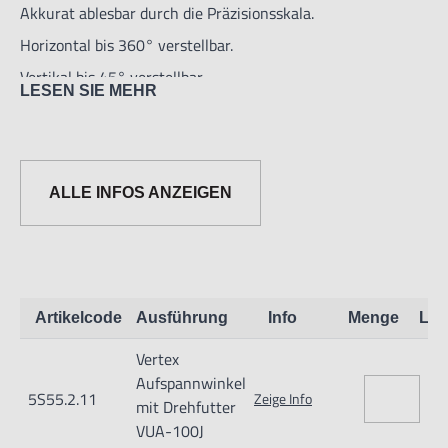
Akkurat ablesbar durch die Präzisionsskala.
Horizontal bis 360° verstellbar.
Vertikal bis 45° verstellbar.
LESEN SIE MEHR
Geeignet zum Bohren in
Ecken, Winkelschleifen
und verschiedene
ALLE INFOS ANZEIGEN
andere Maschinen-
bearbeitungen
- Mit VSC-4
Dreibackenfutter
Artikelcode
Ausführung
Info
Menge
Lag
-Toleranz
Vertex
+/- 0.1 mm/ 100mm
Aufspannwinkel
5S55.2.11
Zeige Info
mit Drehfutter
VUA-100J