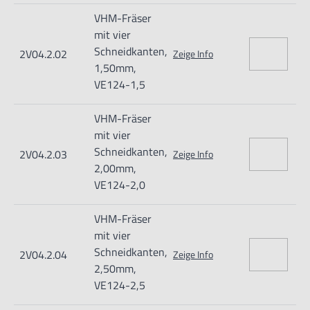
Nur für technisch versierte und mit dem Produkt vertraute
VHM-Fräser
Anwender sowie Handwerker geeignet.
mit vier
Schneidkanten,
2V04.2.02
Nur für den vorhergesehenen Verwendungszweck geeignet.
Zeige Info
1,50mm,
Unsachgemäße Verwendung kann zu Schäden und
VE124-1,5
Verletzungen führen.
VHM-Fräser
Importeur/Hersteller:
mit vier
Hogetex/Kometex B.V., Gesinkkampstraat 1,7051 HR
Schneidkanten,
2V04.2.03
Zeige Info
Varsseveld/ Netherlands, email: Info@hogetex.com
2,00mm,
VE124-2,0
VHM-Fräser
mit vier
Schneidkanten,
2V04.2.04
Zeige Info
2,50mm,
VE124-2,5