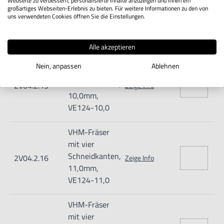
Webseite zu verbessern, personalisierte Inhalte anzuzeigen und Ihnen ein
großartiges Webseiten-Erlebnis zu bieten. Für weitere Informationen zu den von
Schneidkanten,
2V04.2.14
Zeige Info
uns verwendeten Cookies öffnen Sie die Einstellungen.
9,00mm,
VE124-9,0
Alle akzeptieren
VHM-Fräser
Nein, anpassen
Ablehnen
mit vier
Schneidkanten,
2V04.2.15
Zeige Info
10,0mm,
VE124-10,0
VHM-Fräser
mit vier
Schneidkanten,
2V04.2.16
Zeige Info
11,0mm,
VE124-11,0
VHM-Fräser
mit vier