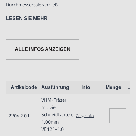
Durchmessertoleranz: e8
LESEN SIE MEHR
Für Stahl <48 HRC, nichtrostenden
Stahl, Gusseisen, Kupfer, Titan, Nickel und andere
Werkstoffe
ALLE INFOS ANZEIGEN
mit einer Härte <48 HRC geeignet.
Artikelcode
Ausführung
Info
Menge
Lag
VHM-Fräser
mit vier
Schneidkanten,
2V04.2.01
Zeige Info
1,00mm,
VE124-1,0
Informationen zur Produktsicherheit: