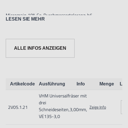
Micrograin 10% Co. Durchmessertoleranz: h6
LESEN SIE MEHR
Erhältlich in Standardlängenausführung oder Überlänge
Verlängerte Ausführung!
ALLE INFOS ANZEIGEN
Artikelcode
Ausführung
Info
Menge
Lag
VHM Universalfräser mit
drei
Informationen zur Produktsicherheit:
2V05.1.21
Zeige Info
Schneideseiten,3,00mm,
Nur für technisch versierte und mit dem Produkt vertraute
VE135-3,0
Anwender sowie Handwerker geeignet.