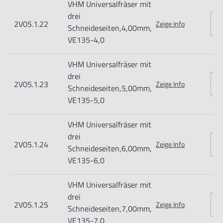
VHM Universalfräser mit
Nur für den vorhergesehenen Verwendungszweck geeignet.
drei
2V05.1.22
Zeige Info
Unsachgemäße Verwendung kann zu Schäden und
Schneideseiten,4,00mm,
VE135-4,0
Verletzungen führen.
Importeur/Hersteller:
VHM Universalfräser mit
Hogetex/Kometex B.V., Gesinkkampstraat 1,7051 HR
drei
2V05.1.23
Zeige Info
Schneideseiten,5,00mm,
Varsseveld/ Netherlands, email: Info@hogetex.com
VE135-5,0
VHM Universalfräser mit
drei
2V05.1.24
Zeige Info
Schneideseiten,6,00mm,
VE135-6,0
VHM Universalfräser mit
drei
2V05.1.25
Zeige Info
Schneideseiten,7,00mm,
VE135-7,0