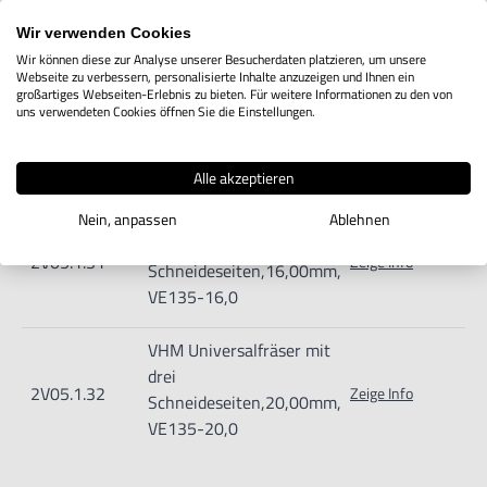
Schneideseiten,12,00mm,
VE135-12,0
Wir verwenden Cookies
Wir können diese zur Analyse unserer Besucherdaten platzieren, um unsere
Webseite zu verbessern, personalisierte Inhalte anzuzeigen und Ihnen ein
VHM Universalfräser mit
großartiges Webseiten-Erlebnis zu bieten. Für weitere Informationen zu den von
drei
uns verwendeten Cookies öffnen Sie die Einstellungen.
2V05.1.30
Zeige Info
Schneideseiten,14,00mm,
VE135-14,0
Alle akzeptieren
VHM Universalfräser mit
Nein, anpassen
Ablehnen
drei
2V05.1.31
Zeige Info
Schneideseiten,16,00mm,
VE135-16,0
VHM Universalfräser mit
drei
2V05.1.32
Zeige Info
Schneideseiten,20,00mm,
VE135-20,0