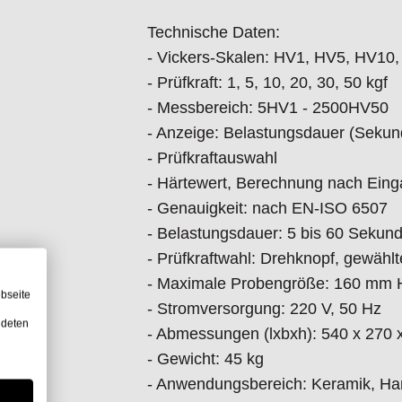
Technische Daten:
Standard Zubehör:
- Vickers-Skalen: HV1, HV5, HV10
- Härteprüfmaschine
- Prüfkraft: 1, 5, 10, 20, 30, 50 kgf
- Vickers Eindringkörper
- Messbereich: 5HV1 - 2500HV50
- Objektive 10x und 20x
- Anzeige: Belastungsdauer (Sekun
- Okular 10x
- Prüfkraftauswahl
- Einstellbare Füße
- Härtewert, Berechnung nach Eing
- Libelle zum Ausrichten
- Genauigkeit: nach EN-ISO 6507
- Vickers Härtevergleichsplatte
- Belastungsdauer: 5 bis 60 Sekund
- Ersatzlampe (2 Stück)
- Prüfkraftwahl: Drehknopf, gewähl
- Ersatzsicherung
- Maximale Probengröße: 160 mm 
- Bedienungsanleitung
bseite
- Stromversorgung: 220 V, 50 Hz
ndeten
- Abmessungen (lxbxh): 540 x 270
Sonderzubehör:
- Gewicht: 45 kg
- Anwendungsbereich: Keramik, Hart
Bestell-nr.