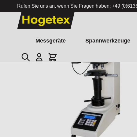
Rufen Sie uns an, wenn Sie Fragen haben:
+49 (0)613
Zum Inhalt springen
Messgeräte
Spannwerkzeuge
Suche
Cart
Startseite
/
Vickers Härteprüfmaschine HOG-250A