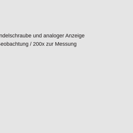
pyramide 136°
iamantpyramide 136° mit DKD Zertifikat
g / Schulung vor Ort bei Ihnen durch unsere
ändelschraube und analoger Anzeige
Beobachtung / 200x zur Messung
eit:
t dem Produkt vertraute Anwender sowie
endungszweck geeignet.
 Schäden und Verletzungen führen.