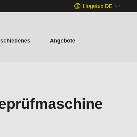
Hogetex DE
rschiedenes
Angebote
teprüfmaschine