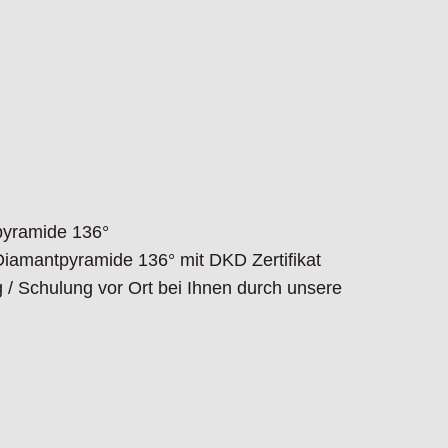
traat 1,7051 HR Varsseveld/ Netherlands,
pyramide 136°
Diamantpyramide 136° mit DKD Zertifikat
ng / Schulung vor Ort bei Ihnen durch unsere