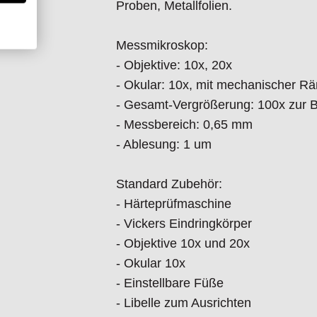
Proben, Metallfolien.
6M35.9.70 Ersatz Vickers Diamant
6M35.9.83 Eindringkörper Vickers D
Messmikroskop:
6M35.9.10 Installation / Kalibrierun
- Objektive: 10x, 20x
Techniker
- Okular: 10x, mit mechanischer R
- Gesamt-Vergrößerung: 100x zur 
- Messbereich: 0,65 mm
- Ablesung: 1 um
Standard Zubehör:
- Härteprüfmaschine
Informationen zur Produktsicherh
- Vickers Eindringkörper
Nur für technisch versierte und mi
- Objektive 10x und 20x
Handwerker geeignet.
- Okular 10x
Nur für den vorhergesehenen Verw
- Einstellbare Füße
Unsachgemäße Verwendung kann zu
- Libelle zum Ausrichten
I
mporteur/Hersteller: