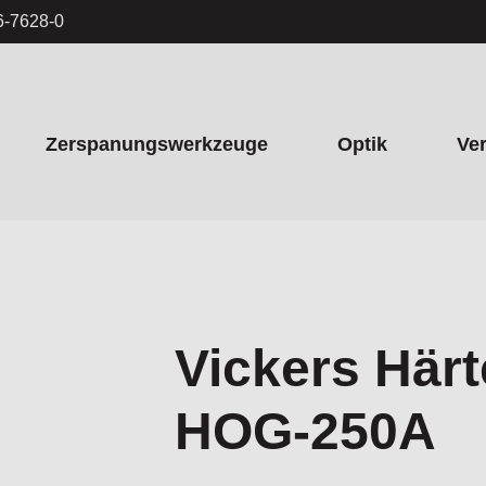
6-7628-0
Zerspanungswerkzeuge
Optik
Ve
Vickers Här
HOG-250A