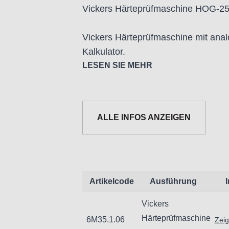
Vickers Härteprüfmaschine HOG-2
Vickers Härteprüfmaschine mit ana
Kalkulator.
LESEN SIE MEHR
Vickers Härteprüfmaschine mit einer 
Hochwertiges Messmikroskop mit an
Vollautomatischer Testzyklus
ALLE INFOS ANZEIGEN
Technische Daten:
- Vickers-Skalen: HV1, HV5, HV10
- Prüfkraft: 1, 5, 10, 20, 30, 50 kgf
- Messbereich: 5HV1 - 2500HV50
Artikelcode
Ausführung
- Anzeige: Belastungsdauer (Sekun
Vickers
- Prüfkraftauswahl
Härteprüfmaschine
6M35.1.06
Zeig
- Härtewert, Berechnung nach Eing