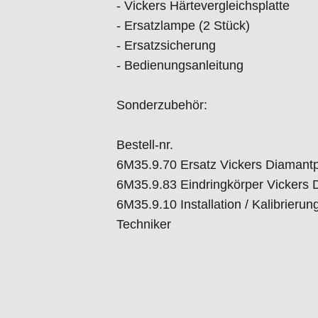
- Vickers Härtevergleichsplatte
Hogetex/Kometex B.V., Gesinkkamps
- Ersatzlampe (2 Stück)
email: Info@hogetex.com
- Ersatzsicherung
- Bedienungsanleitung
Sonderzubehör:
Bestell-nr.
6M35.9.70 Ersatz Vickers Diamant
6M35.9.83 Eindringkörper Vickers 
6M35.9.10 Installation / Kalibrieru
Techniker