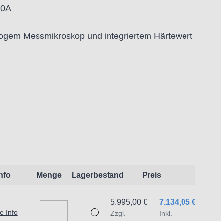
50A
logem Messmikroskop und integriertem Härtewert-
Prüfkraft von 1kgf bis 50kgf.
aloger Skaleneinteilung
, HV20, HV30, HV50
Info
Menge
Lagerbestand
Preis
den)
5.995,00 €
7.134,05 €
e Info
Zzgl.
Inkl.
abe der Diagonalen