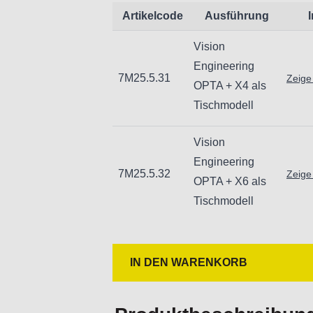
Artikelcode
Ausführung
- Elektronik - Inspektion und Nachar
Vision
- Präzisionsbearbeitung - Inspekt
Engineering
Oberflächenfehlern
7M25.5.31
Zeige
OPTA + X4 als
- Kunststoffe und Gummi - Inspekti
Tischmodell
Gratbildung
- Zahnmedizin - Inspektion von Zahn
Vision
- Ausbildung und Schulung - Prakt
Engineering
das leicht von mehreren Benutzern
7M25.5.32
Zeige
OPTA + X6 als
Tischmodell
Spezifikationen:
Modell
IN DEN WARENKORB
7M25.5.31
Objektiv: X4
Arbeitsabstand: 96 mm