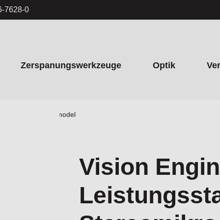
6-7628-0
Zerspanungswerkzeuge
Optik
Ve
eomikroskop - Tischmodel
Vision Engi
Leistungsst