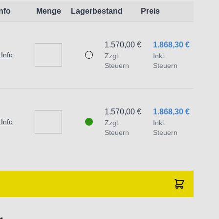
Info
Menge
Lagerbestand
Preis
beit von Leiterplatten und Lötstellen
ion von Komponenten, Erkennung von
1.570,00 €
1.868,30 €
 Info
Zzgl.
Inkl.
on von Spritzgussteilen, Erkennung von
Steuern
Steuern
strukturen für präzise Restaurationen
isches Lernen mit einem ergonomischen Design,
1.570,00 €
1.868,30 €
 genutzt werden kann
 Info
Zzgl.
Inkl.
Steuern
Steuern