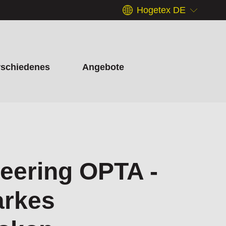
Hogetex DE
rschiedenes
Angebote
neering OPTA -
arkes