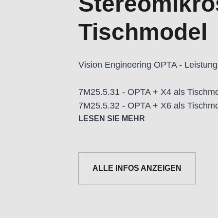
Stereomikro
Tischmodel
Vision Engineering OPTA - Leistun
7M25.5.31 - OPTA + X4 als Tischmo
7M25.5.32 - OPTA + X6 als Tischmo
LESEN SIE MEHR
Maximale Präzision, ultimativer Kom
fortschrittliches Stereomikroskop m
ermöglicht eine messerscharfe 3D-
ALLE INFOS ANZEIGEN
herkömmlicher Okulare. Das OPTA st
Inspektions- und Montageaufgaben
weniger Ermüdung und eine natürlic
Anwendungsbereiche