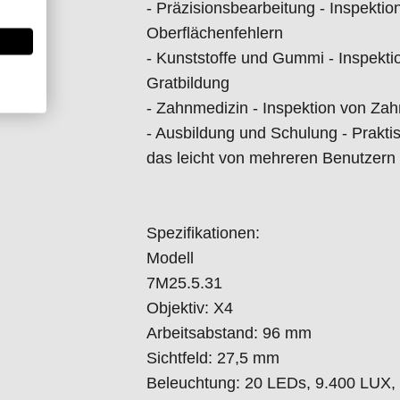
- Präzisionsbearbeitung - Inspekt
- Langlebig und zuverlässig - Robu
Oberflächenfehlern
- Kunststoffe und Gummi - Inspekti
Arbeiten Sie schneller, genauer u
Gratbildung
Engineering. Bestellen Sie es noch
- Zahnmedizin - Inspektion von Zah
- Ausbildung und Schulung - Prakt
das leicht von mehreren Benutzern
Spezifikationen:
Informationen zur Produktsicherheit
Modell
Nur für technisch versierte und mi
7M25.5.31
Handwerker geeignet.
Objektiv: X4
Nur für den vorhergesehenen Verw
Arbeitsabstand: 96 mm
Unsachgemäße Verwendung kann zu
Sichtfeld: 27,5 mm
Importeur/Hersteller:
Beleuchtung: 20 LEDs, 9.400 LUX,
Vision Engineering