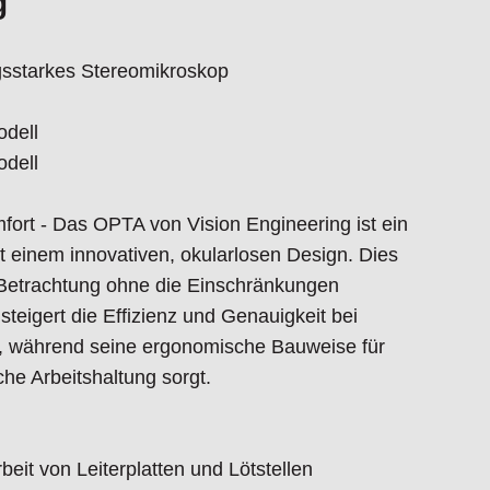
g
 ~7000K, bis zu 10.000 Stunden Lebensdauer
gsstarkes Stereomikroskop
odell
odell
fort - Das OPTA von Vision Engineering ist ein
it einem innovativen, okularlosen Design. Dies
 ~7000K, bis zu 10.000 Stunden Lebensdauer
-Betrachtung ohne die Einschränkungen
eigert die Effizienz und Genauigkeit bei
TA entscheiden?
, während seine ergonomische Bauweise für
he und komfortable Arbeitsposition ohne Okulare
he Arbeitshaltung sorgt.
e Tiefenwahrnehmung für präzises Arbeiten
s Arbeiten mit Werkzeugen unter dem Mikroskop
 Schnelles Umschalten zwischen den Benutzern
beit von Leiterplatten und Lötstellen