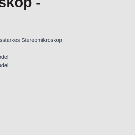
skop -
gsstarkes Stereomikroskop
dell
dell
fort - Das OPTA von Vision Engineering ist ein
it einem innovativen, okularlosen Design. Dies
Betrachtung ohne die Einschränkungen
eigert die Effizienz und Genauigkeit bei
, während seine ergonomische Bauweise für
he Arbeitshaltung sorgt.