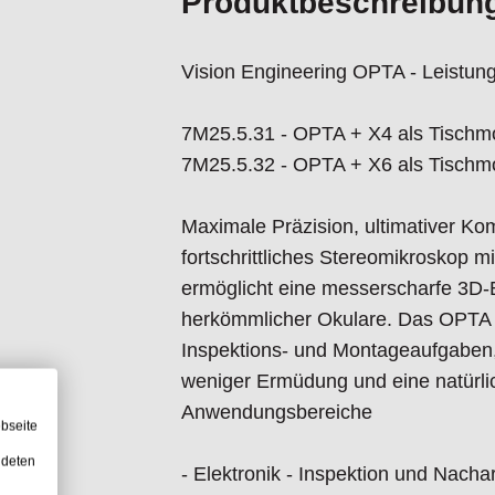
Produktbeschreibun
Sichtfeld: 27,5 mm
Beleuchtung: 20 LEDs, 9.400 LUX,
Vision Engineering OPTA - Leistun
Modell
7M25.5.31 - OPTA + X4 als Tischm
7M25.5.32
7M25.5.32 - OPTA + X6 als Tischm
Objektiv: X6
Arbeitsabstand: 73 mm
Maximale Präzision, ultimativer Kom
Sichtfeld: 19,2 mm
fortschrittliches Stereomikroskop m
Beleuchtung: 20 LEDs, 9.400 LUX,
ermöglicht eine messerscharfe 3D
herkömmlicher Okulare. Das OPTA st
Warum sollten Sie sich für das OP
Inspektions- und Montageaufgaben
- Okularlose Technologie - Natürlic
weniger Ermüdung und eine natürlic
- 3D-Stereobild - Gestochen scharf
Anwendungsbereiche
- Langer Arbeitsabstand - Einfache
bseite
- Benutzerfreundliche Bedienung -
ndeten
- Elektronik - Inspektion und Nachar
ohne Anpassung der Einstellungen