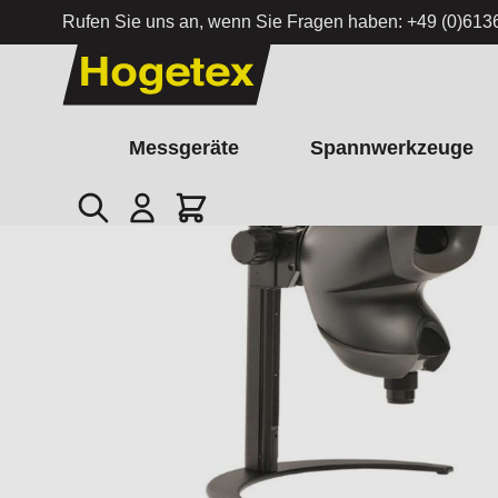
Rufen Sie uns an, wenn Sie Fragen haben:
+49 (0)613
Zum Inhalt springen
Messgeräte
Spannwerkzeuge
Suche
Cart
Startseite
/
Vision Engineering OPTA - Leistungsstarkes Ster