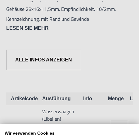
Gehäuse 28x16x11,5mm. Empfindlichkeit: 10/2mm.
Kennzeichnung: mit Rand und Gewinde
LESEN SIE MEHR
ALLE INFOS ANZEIGEN
Artikelcode
Ausführung
Info
Menge
Lag
Wasserwaagen
(Libellen)
16mm
6M16.1.03
Zeige Info
Durchmesser,
Wir verwenden Cookies